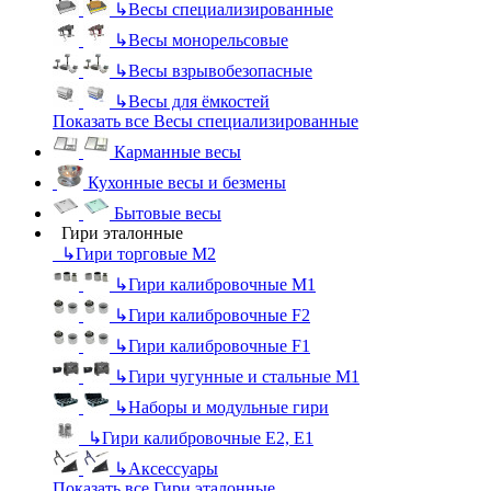
↳
Весы специализированные
↳
Весы монорельсовые
↳
Весы взрывобезопасные
↳
Весы для ёмкостей
Показать все Весы специализированные
Карманные весы
Кухонные весы и безмены
Бытовые весы
Гири эталонные
↳
Гири торговые М2
↳
Гири калибровочные М1
↳
Гири калибровочные F2
↳
Гири калибровочные F1
↳
Гири чугунные и стальные М1
↳
Наборы и модульные гири
↳
Гири калибровочные E2, Е1
↳
Аксессуары
Показать все Гири эталонные