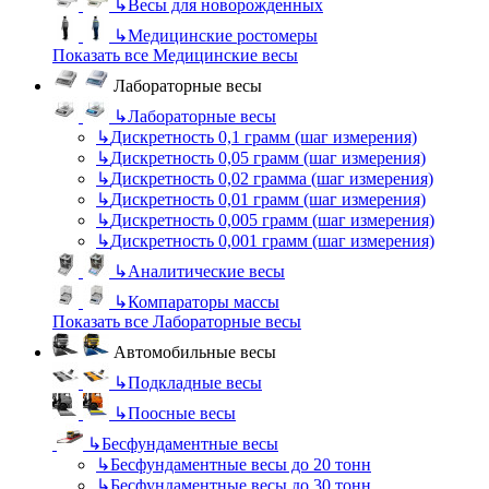
↳
Весы для новорожденных
↳
Медицинские ростомеры
Показать все Медицинские весы
Лабораторные весы
↳
Лабораторные весы
↳
Дискретность 0,1 грамм (шаг измерения)
↳
Дискретность 0,05 грамм (шаг измерения)
↳
Дискретность 0,02 грамма (шаг измерения)
↳
Дискретность 0,01 грамм (шаг измерения)
↳
Дискретность 0,005 грамм (шаг измерения)
↳
Дискретность 0,001 грамм (шаг измерения)
↳
Аналитические весы
↳
Компараторы массы
Показать все Лабораторные весы
Автомобильные весы
↳
Подкладные весы
↳
Поосные весы
↳
Бесфундаментные весы
↳
Бесфундаментные весы до 20 тонн
↳
Бесфундаментные весы до 30 тонн