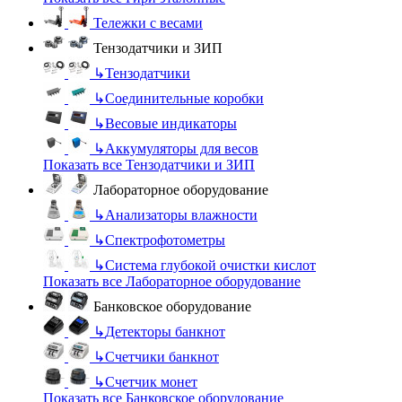
Тележки с весами
Тензодатчики и ЗИП
↳
Тензодатчики
↳
Соединительные коробки
↳
Весовые индикаторы
↳
Аккумуляторы для весов
Показать все Тензодатчики и ЗИП
Лабораторное оборудование
↳
Анализаторы влажности
↳
Спектрофотометры
↳
Система глубокой очистки кислот
Показать все Лабораторное оборудование
Банковское оборудование
↳
Детекторы банкнот
↳
Счетчики банкнот
↳
Счетчик монет
Показать все Банковское оборудование