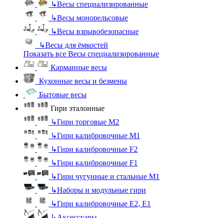
↳
Весы специализированные
↳
Весы монорельсовые
↳
Весы взрывобезопасные
↳
Весы для ёмкостей
Показать все Весы специализированные
Карманные весы
Кухонные весы и безмены
Бытовые весы
Гири эталонные
↳
Гири торговые М2
↳
Гири калибровочные М1
↳
Гири калибровочные F2
↳
Гири калибровочные F1
↳
Гири чугунные и стальные М1
↳
Наборы и модульные гири
↳
Гири калибровочные E2, Е1
↳
Аксессуары