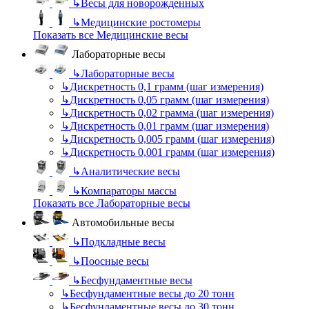
↳
Весы для новорожденных
↳
Медицинские ростомеры
Показать все Медицинские весы
Лабораторные весы
↳
Лабораторные весы
↳
Дискретность 0,1 грамм (шаг измерения)
↳
Дискретность 0,05 грамм (шаг измерения)
↳
Дискретность 0,02 грамма (шаг измерения)
↳
Дискретность 0,01 грамм (шаг измерения)
↳
Дискретность 0,005 грамм (шаг измерения)
↳
Дискретность 0,001 грамм (шаг измерения)
↳
Аналитические весы
↳
Компараторы массы
Показать все Лабораторные весы
Автомобильные весы
↳
Подкладные весы
↳
Поосные весы
↳
Бесфундаментные весы
↳
Бесфундаментные весы до 20 тонн
↳
Бесфундаментные весы до 30 тонн