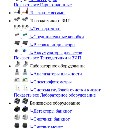
Показать все Гири эталонные
Тележки с весами
Тензодатчики и ЗИП
↳
Тензодатчики
↳
Соединительные коробки
↳
Весовые индикаторы
↳
Аккумуляторы для весов
Показать все Тензодатчики и ЗИП
Лабораторное оборудование
↳
Анализаторы влажности
↳
Спектрофотометры
↳
Система глубокой очистки кислот
Показать все Лабораторное оборудование
Банковское оборудование
↳
Детекторы банкнот
↳
Счетчики банкнот
↳
Счетчик монет