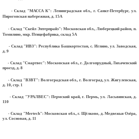
- Склад "МАССА К": Ленинградская обл., г. Санкт-Петербург, ул.
Пироговская набережная, д. 15А
- Склад "Скейл Энтерпрайз": Московская обл., Люберецкий район, п.
Томилино, мкр. Птицефабрика, склад 5А
- Склад "ИВЗ": Республика Башкортостан, с. Иглино, ул. Заводская,
д. 9
- Склад "Смартвес":
Московская обл., г. Долгопрудный, Лихачевский
проезд, д. 8
- Склад "ВЗВТ": Волгоградская обл., г. Волгоград, ул. Жигулевская,
д. 10, стр. 1
- Склад "УРАЛВЕС": Пермский край, г. Пермь, ул. Ласьвинская, д.
110
- Склад "Mertech": Московская обл., г. Щёлково, д. Медвежьи Озёра,
ул. Сосновая, д. 11