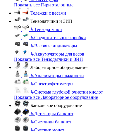
Показать все Гири эталонные
Тележки с весами
Тензодатчики и ЗИП
↳
Тензодатчики
↳
Соединительные коробки
↳
Весовые индикаторы
↳
Аккумуляторы для весов
Показать все Тензодатчики и ЗИП
Лабораторное оборудование
↳
Анализаторы влажности
↳
Спектрофотометры
↳
Система глубокой очистки кислот
Показать все Лабораторное оборудование
Банковское оборудование
↳
Детекторы банкнот
↳
Счетчики банкнот
↳
Счетчик монет