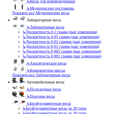
↳
Весы для новорожденных
↳
Медицинские ростомеры
Показать все Медицинские весы
Лабораторные весы
↳
Лабораторные весы
↳
Дискретность 0,1 грамм (шаг измерения)
↳
Дискретность 0,05 грамм (шаг измерения)
↳
Дискретность 0,02 грамма (шаг измерения)
↳
Дискретность 0,01 грамм (шаг измерения)
↳
Дискретность 0,005 грамм (шаг измерения)
↳
Дискретность 0,001 грамм (шаг измерения)
↳
Аналитические весы
↳
Компараторы массы
Показать все Лабораторные весы
Автомобильные весы
↳
Подкладные весы
↳
Поосные весы
↳
Бесфундаментные весы
↳
Бесфундаментные весы до 20 тонн
↳
Бесфундаментные весы до 30 тонн