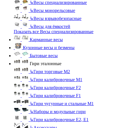
↳
Весы специализированные
↳
Весы монорельсовые
↳
Весы взрывобезопасные
↳
Весы для ёмкостей
Показать все Весы специализированные
Карманные весы
Кухонные весы и безмены
Бытовые весы
Гири эталонные
↳
Гири торговые М2
↳
Гири калибровочные М1
↳
Гири калибровочные F2
↳
Гири калибровочные F1
↳
Гири чугунные и стальные М1
↳
Наборы и модульные гири
↳
Гири калибровочные E2, Е1
↳
Аксессуары