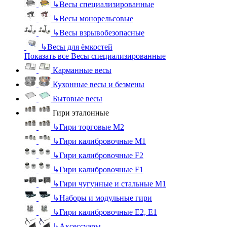
↳
Весы специализированные
↳
Весы монорельсовые
↳
Весы взрывобезопасные
↳
Весы для ёмкостей
Показать все Весы специализированные
Карманные весы
Кухонные весы и безмены
Бытовые весы
Гири эталонные
↳
Гири торговые М2
↳
Гири калибровочные М1
↳
Гири калибровочные F2
↳
Гири калибровочные F1
↳
Гири чугунные и стальные М1
↳
Наборы и модульные гири
↳
Гири калибровочные E2, Е1
↳
Аксессуары