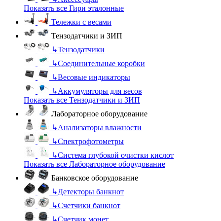
Показать все Гири эталонные
Тележки с весами
Тензодатчики и ЗИП
↳
Тензодатчики
↳
Соединительные коробки
↳
Весовые индикаторы
↳
Аккумуляторы для весов
Показать все Тензодатчики и ЗИП
Лабораторное оборудование
↳
Анализаторы влажности
↳
Спектрофотометры
↳
Система глубокой очистки кислот
Показать все Лабораторное оборудование
Банковское оборудование
↳
Детекторы банкнот
↳
Счетчики банкнот
↳
Счетчик монет