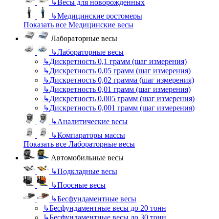
↳
Весы для новорожденных
↳
Медицинские ростомеры
Показать все Медицинские весы
Лабораторные весы
↳
Лабораторные весы
↳
Дискретность 0,1 грамм (шаг измерения)
↳
Дискретность 0,05 грамм (шаг измерения)
↳
Дискретность 0,02 грамма (шаг измерения)
↳
Дискретность 0,01 грамм (шаг измерения)
↳
Дискретность 0,005 грамм (шаг измерения)
↳
Дискретность 0,001 грамм (шаг измерения)
↳
Аналитические весы
↳
Компараторы массы
Показать все Лабораторные весы
Автомобильные весы
↳
Подкладные весы
↳
Поосные весы
↳
Бесфундаментные весы
↳
Бесфундаментные весы до 20 тонн
↳
Бесфундаментные весы до 30 тонн