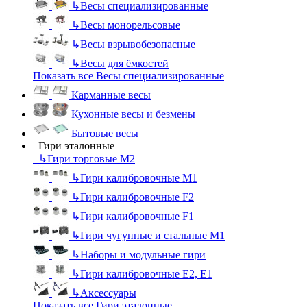
↳
Весы специализированные
↳
Весы монорельсовые
↳
Весы взрывобезопасные
↳
Весы для ёмкостей
Показать все Весы специализированные
Карманные весы
Кухонные весы и безмены
Бытовые весы
Гири эталонные
↳
Гири торговые М2
↳
Гири калибровочные М1
↳
Гири калибровочные F2
↳
Гири калибровочные F1
↳
Гири чугунные и стальные М1
↳
Наборы и модульные гири
↳
Гири калибровочные E2, Е1
↳
Аксессуары
Показать все Гири эталонные