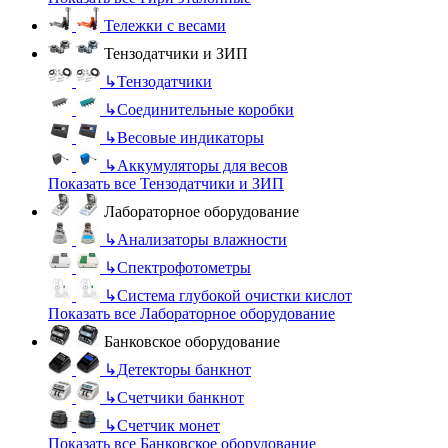
Тележки с весами
Тензодатчики и ЗИП
↳
Тензодатчики
↳
Соединительные коробки
↳
Весовые индикаторы
↳
Аккумуляторы для весов
Показать все Тензодатчики и ЗИП
Лабораторное оборудование
↳
Анализаторы влажности
↳
Спектрофотометры
↳
Система глубокой очистки кислот
Показать все Лабораторное оборудование
Банковское оборудование
↳
Детекторы банкнот
↳
Счетчики банкнот
↳
Счетчик монет
Показать все Банковское оборудование