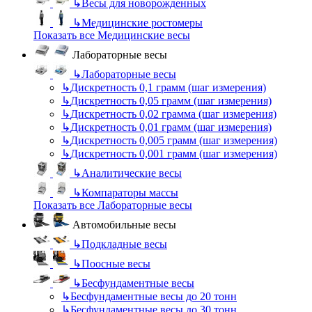
↳
Весы для новорожденных
↳
Медицинские ростомеры
Показать все Медицинские весы
Лабораторные весы
↳
Лабораторные весы
↳
Дискретность 0,1 грамм (шаг измерения)
↳
Дискретность 0,05 грамм (шаг измерения)
↳
Дискретность 0,02 грамма (шаг измерения)
↳
Дискретность 0,01 грамм (шаг измерения)
↳
Дискретность 0,005 грамм (шаг измерения)
↳
Дискретность 0,001 грамм (шаг измерения)
↳
Аналитические весы
↳
Компараторы массы
Показать все Лабораторные весы
Автомобильные весы
↳
Подкладные весы
↳
Поосные весы
↳
Бесфундаментные весы
↳
Бесфундаментные весы до 20 тонн
↳
Бесфундаментные весы до 30 тонн