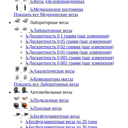
↳
Весы для новорожденных
↳
Медицинские ростомеры
Показать все Медицинские весы
Лабораторные весы
↳
Лабораторные весы
↳
Дискретность 0,1 грамм (шаг измерения)
↳
Дискретность 0,05 грамм (шаг измерения)
↳
Дискретность 0,02 грамма (шаг измерения)
↳
Дискретность 0,01 грамм (шаг измерения)
↳
Дискретность 0,005 грамм (шаг измерения)
↳
Дискретность 0,001 грамм (шаг измерения)
↳
Аналитические весы
↳
Компараторы массы
Показать все Лабораторные весы
Автомобильные весы
↳
Подкладные весы
↳
Поосные весы
↳
Бесфундаментные весы
↳
Бесфундаментные весы до 20 тонн
↳
Бесфундаментные весы до 30 тонн