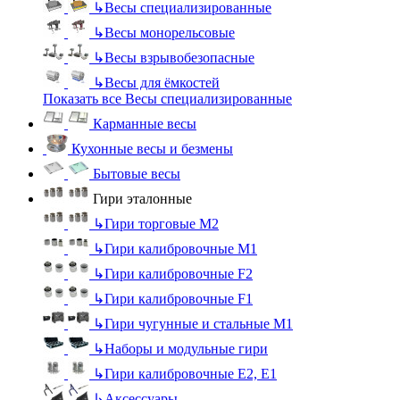
↳
Весы специализированные
↳
Весы монорельсовые
↳
Весы взрывобезопасные
↳
Весы для ёмкостей
Показать все Весы специализированные
Карманные весы
Кухонные весы и безмены
Бытовые весы
Гири эталонные
↳
Гири торговые М2
↳
Гири калибровочные М1
↳
Гири калибровочные F2
↳
Гири калибровочные F1
↳
Гири чугунные и стальные М1
↳
Наборы и модульные гири
↳
Гири калибровочные E2, Е1
↳
Аксессуары