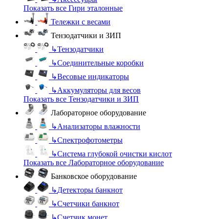
Показать все Гири эталонные
Тележки с весами
Тензодатчики и ЗИП
↳
Тензодатчики
↳
Соединительные коробки
↳
Весовые индикаторы
↳
Аккумуляторы для весов
Показать все Тензодатчики и ЗИП
Лабораторное оборудование
↳
Анализаторы влажности
↳
Спектрофотометры
↳
Система глубокой очистки кислот
Показать все Лабораторное оборудование
Банковское оборудование
↳
Детекторы банкнот
↳
Счетчики банкнот
↳
Счетчик монет