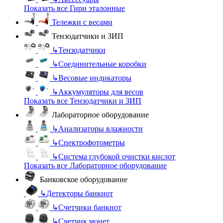
Показать все Гири эталонные
Тележки с весами
Тензодатчики и ЗИП
↳
Тензодатчики
↳
Соединительные коробки
↳
Весовые индикаторы
↳
Аккумуляторы для весов
Показать все Тензодатчики и ЗИП
Лабораторное оборудование
↳
Анализаторы влажности
↳
Спектрофотометры
↳
Система глубокой очистки кислот
Показать все Лабораторное оборудование
Банковское оборудование
↳
Детекторы банкнот
↳
Счетчики банкнот
↳
Счетчик монет