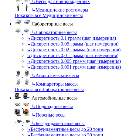
↳
Весы для новорожденных
↳
Медицинские ростомеры
Показать все Медицинские весы
Лабораторные весы
↳
Лабораторные весы
↳
Дискретность 0,1 грамм (шаг измерения)
↳
Дискретность 0,05 грамм (шаг измерения)
↳
Дискретность 0,02 грамма (шаг измерения)
↳
Дискретность 0,01 грамм (шаг измерения)
↳
Дискретность 0,005 грамм (шаг измерения)
↳
Дискретность 0,001 грамм (шаг измерения)
↳
Аналитические весы
↳
Компараторы массы
Показать все Лабораторные весы
Автомобильные весы
↳
Подкладные весы
↳
Поосные весы
↳
Бесфундаментные весы
↳
Бесфундаментные весы до 20 тонн
↳
Бесфундаментные весы до 30 тонн