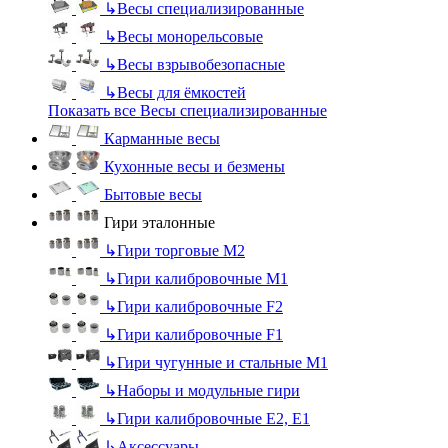
↳
Весы специализированные
↳
Весы монорельсовые
↳
Весы взрывобезопасные
↳
Весы для ёмкостей
Показать все Весы специализированные
Карманные весы
Кухонные весы и безмены
Бытовые весы
Гири эталонные
↳
Гири торговые М2
↳
Гири калибровочные М1
↳
Гири калибровочные F2
↳
Гири калибровочные F1
↳
Гири чугунные и стальные М1
↳
Наборы и модульные гири
↳
Гири калибровочные E2, Е1
↳
Аксессуары