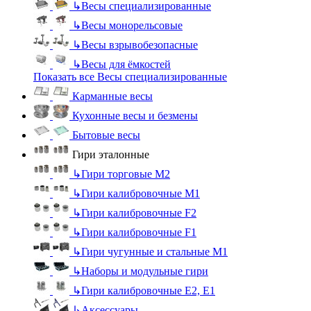
↳
Весы специализированные
↳
Весы монорельсовые
↳
Весы взрывобезопасные
↳
Весы для ёмкостей
Показать все Весы специализированные
Карманные весы
Кухонные весы и безмены
Бытовые весы
Гири эталонные
↳
Гири торговые М2
↳
Гири калибровочные М1
↳
Гири калибровочные F2
↳
Гири калибровочные F1
↳
Гири чугунные и стальные М1
↳
Наборы и модульные гири
↳
Гири калибровочные E2, Е1
↳
Аксессуары