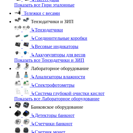
Показать все Гири эталонные
Тележки с весами
Тензодатчики и ЗИП
↳
Тензодатчики
↳
Соединительные коробки
↳
Весовые индикаторы
↳
Аккумуляторы для весов
Показать все Тензодатчики и ЗИП
Лабораторное оборудование
↳
Анализаторы влажности
↳
Спектрофотометры
↳
Система глубокой очистки кислот
Показать все Лабораторное оборудование
Банковское оборудование
↳
Детекторы банкнот
↳
Счетчики банкнот
↳
Счетчик монет