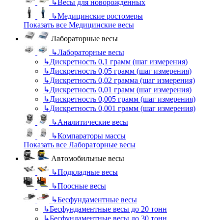
↳
Весы для новорожденных
↳
Медицинские ростомеры
Показать все Медицинские весы
Лабораторные весы
↳
Лабораторные весы
↳
Дискретность 0,1 грамм (шаг измерения)
↳
Дискретность 0,05 грамм (шаг измерения)
↳
Дискретность 0,02 грамма (шаг измерения)
↳
Дискретность 0,01 грамм (шаг измерения)
↳
Дискретность 0,005 грамм (шаг измерения)
↳
Дискретность 0,001 грамм (шаг измерения)
↳
Аналитические весы
↳
Компараторы массы
Показать все Лабораторные весы
Автомобильные весы
↳
Подкладные весы
↳
Поосные весы
↳
Бесфундаментные весы
↳
Бесфундаментные весы до 20 тонн
↳
Бесфундаментные весы до 30 тонн