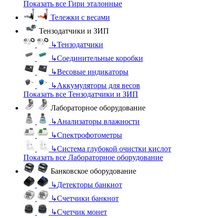
Показать все Гири эталонные
Тележки с весами
Тензодатчики и ЗИП
↳
Тензодатчики
↳
Соединительные коробки
↳
Весовые индикаторы
↳
Аккумуляторы для весов
Показать все Тензодатчики и ЗИП
Лабораторное оборудование
↳
Анализаторы влажности
↳
Спектрофотометры
↳
Система глубокой очистки кислот
Показать все Лабораторное оборудование
Банковское оборудование
↳
Детекторы банкнот
↳
Счетчики банкнот
↳
Счетчик монет