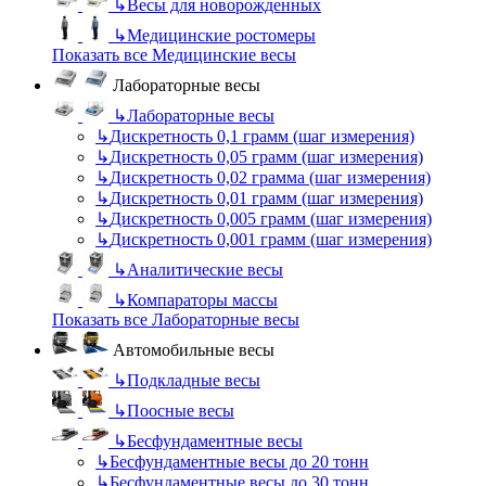
↳
Весы для новорожденных
↳
Медицинские ростомеры
Показать все Медицинские весы
Лабораторные весы
↳
Лабораторные весы
↳
Дискретность 0,1 грамм (шаг измерения)
↳
Дискретность 0,05 грамм (шаг измерения)
↳
Дискретность 0,02 грамма (шаг измерения)
↳
Дискретность 0,01 грамм (шаг измерения)
↳
Дискретность 0,005 грамм (шаг измерения)
↳
Дискретность 0,001 грамм (шаг измерения)
↳
Аналитические весы
↳
Компараторы массы
Показать все Лабораторные весы
Автомобильные весы
↳
Подкладные весы
↳
Поосные весы
↳
Бесфундаментные весы
↳
Бесфундаментные весы до 20 тонн
↳
Бесфундаментные весы до 30 тонн