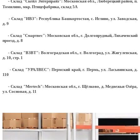
- Склад "Скейл Энтерпрайз": Московская обл., Люберецкий район, п.
Томилино, мкр. Птицефабрика, склад 5А
- Склад "ИВЗ": Республика Башкортостан, с. Иглино, ул. Заводская,
д. 9
- Склад "Смартвес":
Московская обл., г. Долгопрудный, Лихачевский
проезд, д. 8
- Склад "ВЗВТ": Волгоградская обл., г. Волгоград, ул. Жигулевская,
д. 10, стр. 1
- Склад "УРАЛВЕС": Пермский край, г. Пермь, ул. Ласьвинская, д.
110
- Склад "Mertech": Московская обл., г. Щёлково, д. Медвежьи Озёра,
ул. Сосновая, д. 11