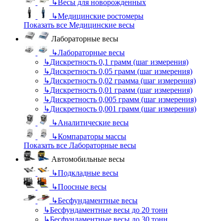
↳
Весы для новорожденных
↳
Медицинские ростомеры
Показать все Медицинские весы
Лабораторные весы
↳
Лабораторные весы
↳
Дискретность 0,1 грамм (шаг измерения)
↳
Дискретность 0,05 грамм (шаг измерения)
↳
Дискретность 0,02 грамма (шаг измерения)
↳
Дискретность 0,01 грамм (шаг измерения)
↳
Дискретность 0,005 грамм (шаг измерения)
↳
Дискретность 0,001 грамм (шаг измерения)
↳
Аналитические весы
↳
Компараторы массы
Показать все Лабораторные весы
Автомобильные весы
↳
Подкладные весы
↳
Поосные весы
↳
Бесфундаментные весы
↳
Бесфундаментные весы до 20 тонн
↳
Бесфундаментные весы до 30 тонн