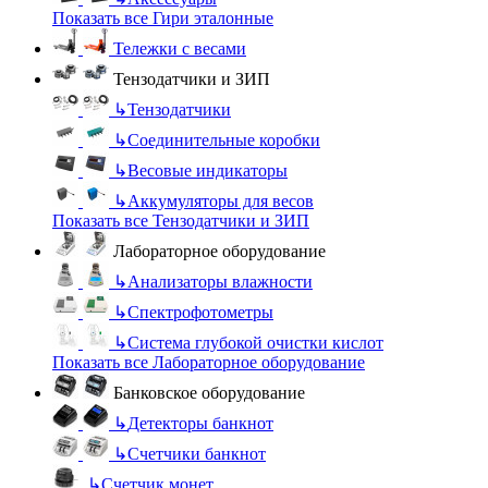
Показать все Гири эталонные
Тележки с весами
Тензодатчики и ЗИП
↳
Тензодатчики
↳
Соединительные коробки
↳
Весовые индикаторы
↳
Аккумуляторы для весов
Показать все Тензодатчики и ЗИП
Лабораторное оборудование
↳
Анализаторы влажности
↳
Спектрофотометры
↳
Система глубокой очистки кислот
Показать все Лабораторное оборудование
Банковское оборудование
↳
Детекторы банкнот
↳
Счетчики банкнот
↳
Счетчик монет