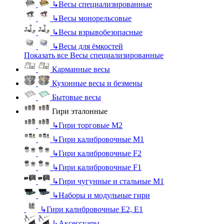
↳
Весы специализированные
↳
Весы монорельсовые
↳
Весы взрывобезопасные
↳
Весы для ёмкостей
Показать все Весы специализированные
Карманные весы
Кухонные весы и безмены
Бытовые весы
Гири эталонные
↳
Гири торговые М2
↳
Гири калибровочные М1
↳
Гири калибровочные F2
↳
Гири калибровочные F1
↳
Гири чугунные и стальные М1
↳
Наборы и модульные гири
↳
Гири калибровочные E2, Е1
↳
Аксессуары