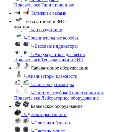
Показать все Гири эталонные
Тележки с весами
Тензодатчики и ЗИП
↳
Тензодатчики
↳
Соединительные коробки
↳
Весовые индикаторы
↳
Аккумуляторы для весов
Показать все Тензодатчики и ЗИП
Лабораторное оборудование
↳
Анализаторы влажности
↳
Спектрофотометры
↳
Система глубокой очистки кислот
Показать все Лабораторное оборудование
Банковское оборудование
↳
Детекторы банкнот
↳
Счетчики банкнот
↳
Счетчик монет