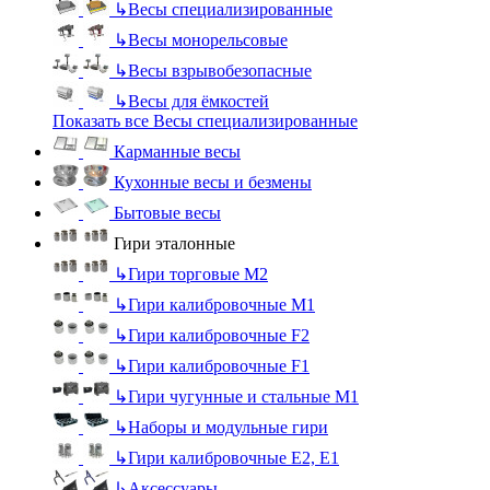
↳
Весы специализированные
↳
Весы монорельсовые
↳
Весы взрывобезопасные
↳
Весы для ёмкостей
Показать все Весы специализированные
Карманные весы
Кухонные весы и безмены
Бытовые весы
Гири эталонные
↳
Гири торговые М2
↳
Гири калибровочные М1
↳
Гири калибровочные F2
↳
Гири калибровочные F1
↳
Гири чугунные и стальные М1
↳
Наборы и модульные гири
↳
Гири калибровочные E2, Е1
↳
Аксессуары