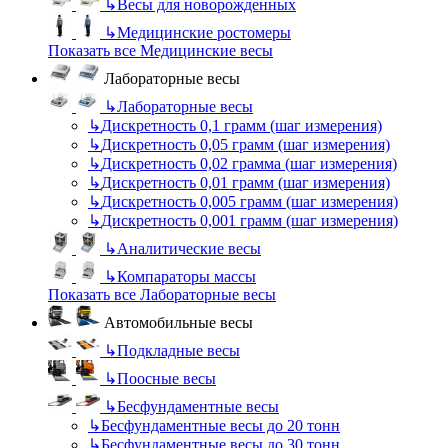
↳
Весы для новорожденных
↳
Медицинские ростомеры
Показать все Медицинские весы
Лабораторные весы
↳
Лабораторные весы
↳
Дискретность 0,1 грамм (шаг измерения)
↳
Дискретность 0,05 грамм (шаг измерения)
↳
Дискретность 0,02 грамма (шаг измерения)
↳
Дискретность 0,01 грамм (шаг измерения)
↳
Дискретность 0,005 грамм (шаг измерения)
↳
Дискретность 0,001 грамм (шаг измерения)
↳
Аналитические весы
↳
Компараторы массы
Показать все Лабораторные весы
Автомобильные весы
↳
Подкладные весы
↳
Поосные весы
↳
Бесфундаментные весы
↳
Бесфундаментные весы до 20 тонн
↳
Бесфундаментные весы до 30 тонн