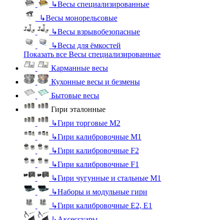
↳
Весы специализированные
↳
Весы монорельсовые
↳
Весы взрывобезопасные
↳
Весы для ёмкостей
Показать все Весы специализированные
Карманные весы
Кухонные весы и безмены
Бытовые весы
Гири эталонные
↳
Гири торговые М2
↳
Гири калибровочные М1
↳
Гири калибровочные F2
↳
Гири калибровочные F1
↳
Гири чугунные и стальные М1
↳
Наборы и модульные гири
↳
Гири калибровочные E2, Е1
↳
Аксессуары