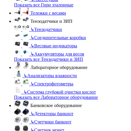
Показать все Гири эталонные
Тележки с весами
Тензодатчики и ЗИП
↳
Тензодатчики
↳
Соединительные коробки
↳
Весовые индикаторы
↳
Аккумуляторы для весов
Показать все Тензодатчики и ЗИП
Лабораторное оборудование
↳
Анализаторы влажности
↳
Спектрофотометры
↳
Система глубокой очистки кислот
Показать все Лабораторное оборудование
Банковское оборудование
↳
Детекторы банкнот
↳
Счетчики банкнот
↳
Счетчик монет