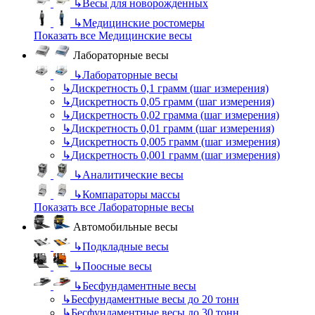
↳
Весы для новорожденных
↳
Медицинские ростомеры
Показать все Медицинские весы
Лабораторные весы
↳
Лабораторные весы
↳
Дискретность 0,1 грамм (шаг измерения)
↳
Дискретность 0,05 грамм (шаг измерения)
↳
Дискретность 0,02 грамма (шаг измерения)
↳
Дискретность 0,01 грамм (шаг измерения)
↳
Дискретность 0,005 грамм (шаг измерения)
↳
Дискретность 0,001 грамм (шаг измерения)
↳
Аналитические весы
↳
Компараторы массы
Показать все Лабораторные весы
Автомобильные весы
↳
Подкладные весы
↳
Поосные весы
↳
Бесфундаментные весы
↳
Бесфундаментные весы до 20 тонн
↳
Бесфундаментные весы до 30 тонн