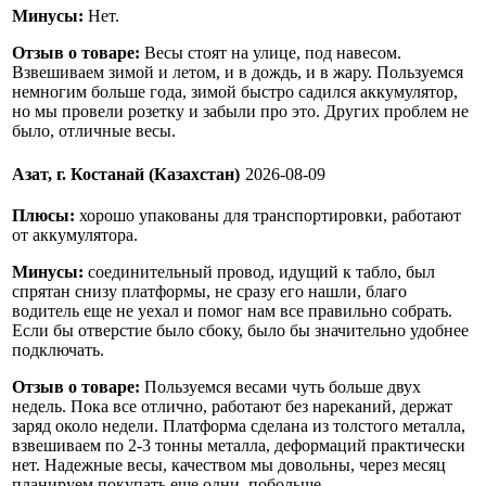
Минусы:
Нет.
Отзыв о товаре:
Весы стоят на улице, под навесом.
Взвешиваем зимой и летом, и в дождь, и в жару. Пользуемся
немногим больше года, зимой быстро садился аккумулятор,
но мы провели розетку и забыли про это. Других проблем не
было, отличные весы.
Азат, г. Костанай (Казахстан)
2026-08-09
Плюсы:
хорошо упакованы для транспортировки, работают
от аккумулятора.
Минусы:
соединительный провод, идущий к табло, был
спрятан снизу платформы, не сразу его нашли, благо
водитель еще не уехал и помог нам все правильно собрать.
Если бы отверстие было сбоку, было бы значительно удобнее
подключать.
Отзыв о товаре:
Пользуемся весами чуть больше двух
недель. Пока все отлично, работают без нареканий, держат
заряд около недели. Платформа сделана из толстого металла,
взвешиваем по 2-3 тонны металла, деформаций практически
нет. Надежные весы, качеством мы довольны, через месяц
планируем покупать еще одни, побольше.