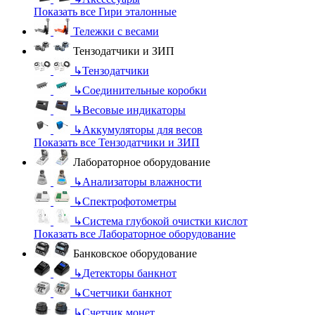
Показать все Гири эталонные
Тележки с весами
Тензодатчики и ЗИП
↳
Тензодатчики
↳
Соединительные коробки
↳
Весовые индикаторы
↳
Аккумуляторы для весов
Показать все Тензодатчики и ЗИП
Лабораторное оборудование
↳
Анализаторы влажности
↳
Спектрофотометры
↳
Система глубокой очистки кислот
Показать все Лабораторное оборудование
Банковское оборудование
↳
Детекторы банкнот
↳
Счетчики банкнот
↳
Счетчик монет