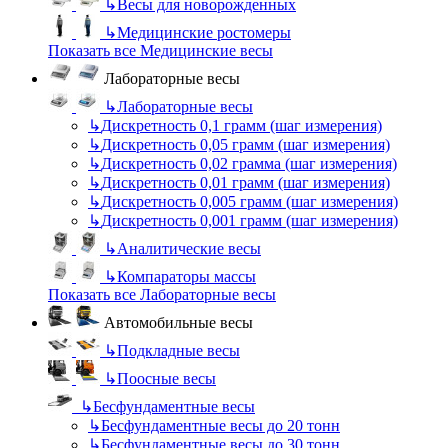
↳
Весы для новорожденных
↳
Медицинские ростомеры
Показать все Медицинские весы
Лабораторные весы
↳
Лабораторные весы
↳
Дискретность 0,1 грамм (шаг измерения)
↳
Дискретность 0,05 грамм (шаг измерения)
↳
Дискретность 0,02 грамма (шаг измерения)
↳
Дискретность 0,01 грамм (шаг измерения)
↳
Дискретность 0,005 грамм (шаг измерения)
↳
Дискретность 0,001 грамм (шаг измерения)
↳
Аналитические весы
↳
Компараторы массы
Показать все Лабораторные весы
Автомобильные весы
↳
Подкладные весы
↳
Поосные весы
↳
Бесфундаментные весы
↳
Бесфундаментные весы до 20 тонн
↳
Бесфундаментные весы до 30 тонн