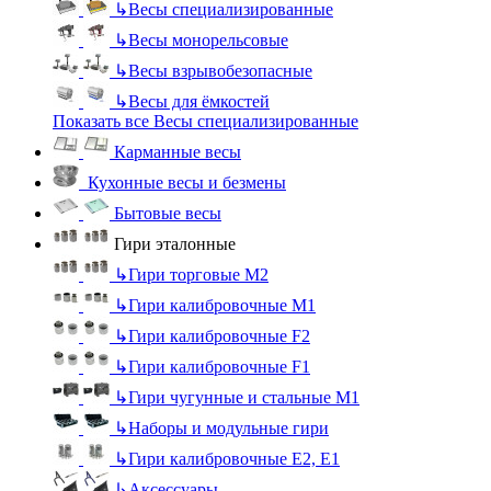
↳
Весы специализированные
↳
Весы монорельсовые
↳
Весы взрывобезопасные
↳
Весы для ёмкостей
Показать все Весы специализированные
Карманные весы
Кухонные весы и безмены
Бытовые весы
Гири эталонные
↳
Гири торговые М2
↳
Гири калибровочные М1
↳
Гири калибровочные F2
↳
Гири калибровочные F1
↳
Гири чугунные и стальные М1
↳
Наборы и модульные гири
↳
Гири калибровочные E2, Е1
↳
Аксессуары