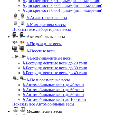
↳
Дискретность 0,01 грамм (шаг измерения)
↳
Дискретность 0,005 грамм (шаг измерения)
↳
Дискретность 0,001 грамм (шаг измерения)
↳
Аналитические весы
↳
Компараторы массы
Показать все Лабораторные весы
Автомобильные весы
↳
Подкладные весы
↳
Поосные весы
↳
Бесфундаментные весы
↳
Бесфундаментные весы до 20 тонн
↳
Бесфундаментные весы до 30 тонн
↳
Бесфундаментные весы до 40 тонн
↳
Полноразмерные весы
↳
Автомобильные весы до 40 тонн
↳
Автомобильные весы до 60 тонн
↳
Автомобильные весы до 80 тонн
↳
Автомобильные весы до 100 тонн
Показать все Автомобильные весы
Механические весы