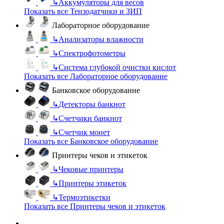
↳
Аккумуляторы для весов
Показать все Тензодатчики и ЗИП
Лабораторное оборудование
↳
Анализаторы влажности
↳
Спектрофотометры
↳
Система глубокой очистки кислот
Показать все Лабораторное оборудование
Банковское оборудование
↳
Детекторы банкнот
↳
Счетчики банкнот
↳
Счетчик монет
Показать все Банковское оборудование
Принтеры чеков и этикеток
↳
Чековые принтеры
↳
Принтеры этикеток
↳
Термоэтикетки
Показать все Принтеры чеков и этикеток