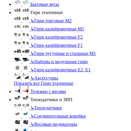
Бытовые весы
Гири эталонные
↳
Гири торговые М2
↳
Гири калибровочные М1
↳
Гири калибровочные F2
↳
Гири калибровочные F1
↳
Гири чугунные и стальные М1
↳
Наборы и модульные гири
↳
Гири калибровочные E2, Е1
↳
Аксессуары
Показать все Гири эталонные
Тележки с весами
Тензодатчики и ЗИП
↳
Тензодатчики
↳
Соединительные коробки
↳
Весовые индикаторы