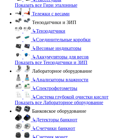
Показать все Гири эталонные
Тележки с весами
Тензодатчики и ЗИП
↳
Тензодатчики
↳
Соединительные коробки
↳
Весовые индикаторы
↳
Аккумуляторы для весов
Показать все Тензодатчики и ЗИП
Лабораторное оборудование
↳
Анализаторы влажности
↳
Спектрофотометры
↳
Система глубокой очистки кислот
Показать все Лабораторное оборудование
Банковское оборудование
↳
Детекторы банкнот
↳
Счетчики банкнот
↳
Счетчик монет