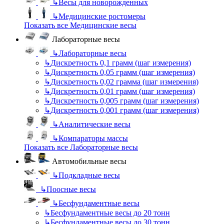
↳
Весы для новорожденных
↳
Медицинские ростомеры
Показать все Медицинские весы
Лабораторные весы
↳
Лабораторные весы
↳
Дискретность 0,1 грамм (шаг измерения)
↳
Дискретность 0,05 грамм (шаг измерения)
↳
Дискретность 0,02 грамма (шаг измерения)
↳
Дискретность 0,01 грамм (шаг измерения)
↳
Дискретность 0,005 грамм (шаг измерения)
↳
Дискретность 0,001 грамм (шаг измерения)
↳
Аналитические весы
↳
Компараторы массы
Показать все Лабораторные весы
Автомобильные весы
↳
Подкладные весы
↳
Поосные весы
↳
Бесфундаментные весы
↳
Бесфундаментные весы до 20 тонн
↳
Бесфундаментные весы до 30 тонн