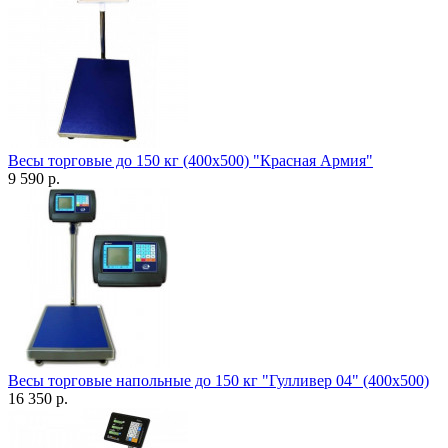
Весы торговые до 150 кг (400х500) "Красная Армия"
9 590 р.
Весы торговые напольные до 150 кг "Гулливер 04" (400х500)
16 350 р.