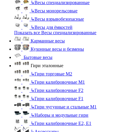
↳
Весы специализированные
↳
Весы монорельсовые
↳
Весы взрывобезопасные
↳
Весы для ёмкостей
Показать все Весы специализированные
Карманные весы
Кухонные весы и безмены
Бытовые весы
Гири эталонные
↳
Гири торговые М2
↳
Гири калибровочные М1
↳
Гири калибровочные F2
↳
Гири калибровочные F1
↳
Гири чугунные и стальные М1
↳
Наборы и модульные гири
↳
Гири калибровочные E2, Е1
↳
Аксессуары