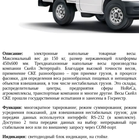
Описание:
электронные напольные товарные весы.
Максимальный вес до 150 кг, размер нержавеющей платформы
450х600 мм. Т
рехдиапазонные напольные весы производства
компании Скейл Энтерпрайз. Благодаря высокой точности весов,
применение СКЕ разнообразно – при приемке грузов, в процессе
фасовки, для определения веса разнообразных пищевых и непищевых
объектов взвешивания, в том числе нестабильных грузов. Это склады,
распределительные центры, предприятия сферы HoReCa,
агрокомплексы, транспортные компании и многие другие. Весы Скейл
СКЕ прошли государственные испытания и занесены в Госреестр.
Функции:
многократное тарирование; режим суммирования; режим
усреднения показаний, для взвешивания нестабильных грузов;
для
передачи данных используется интерфейс RS-232 (в комплекте).
Доступно 2 типа передачи данных на выбор: непрерывный при
стабильном весе или по внешнему запросу через COM-порт.
Индикация:
светодиодный блок индикации, на стойке.