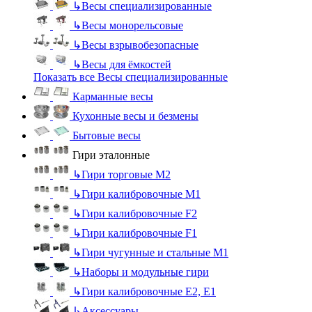
↳
Весы специализированные
↳
Весы монорельсовые
↳
Весы взрывобезопасные
↳
Весы для ёмкостей
Показать все Весы специализированные
Карманные весы
Кухонные весы и безмены
Бытовые весы
Гири эталонные
↳
Гири торговые М2
↳
Гири калибровочные М1
↳
Гири калибровочные F2
↳
Гири калибровочные F1
↳
Гири чугунные и стальные М1
↳
Наборы и модульные гири
↳
Гири калибровочные E2, Е1
↳
Аксессуары