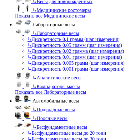
↳
Весы для новорожденных
↳
Медицинские ростомеры
Показать все Медицинские весы
Лабораторные весы
↳
Лабораторные весы
↳
Дискретность 0,1 грамм (шаг измерения)
↳
Дискретность 0,05 грамм (шаг измерения)
↳
Дискретность 0,02 грамма (шаг измерения)
↳
Дискретность 0,01 грамм (шаг измерения)
↳
Дискретность 0,005 грамм (шаг измерения)
↳
Дискретность 0,001 грамм (шаг измерения)
↳
Аналитические весы
↳
Компараторы массы
Показать все Лабораторные весы
Автомобильные весы
↳
Подкладные весы
↳
Поосные весы
↳
Бесфундаментные весы
↳
Бесфундаментные весы до 20 тонн
↳
Бесфундаментные весы до 30 тонн