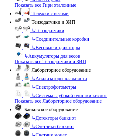
Показать все Гири эталонные
Тележки с весами
Тензодатчики и ЗИП
↳
Тензодатчики
↳
Соединительные коробки
↳
Весовые индикаторы
↳
Аккумуляторы для весов
Показать все Тензодатчики и ЗИП
Лабораторное оборудование
↳
Анализаторы влажности
↳
Спектрофотометры
↳
Система глубокой очистки кислот
Показать все Лабораторное оборудование
Банковское оборудование
↳
Детекторы банкнот
↳
Счетчики банкнот
↳
Счетчик монет