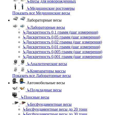
↳
Весы для новорожденных
↳
Медицинские ростомеры
Показать все Медицинские весы
Лабораторные весы
↳
Лабораторные весы
↳
Дискретность 0,1 грамм (шаг измерения)
↳
Дискретность 0,05 грамм (шаг измерения)
↳
Дискретность 0,02 грамма (шаг измерения)
↳
Дискретность 0,01 грамм (шаг измерения)
↳
Дискретность 0,005 грамм (шаг измерения)
↳
Дискретность 0,001 грамм (шаг измерения)
↳
Аналитические весы
↳
Компараторы массы
Показать все Лабораторные весы
Автомобильные весы
↳
Подкладные весы
↳
Поосные весы
↳
Бесфундаментные весы
↳
Бесфундаментные весы до 20 тонн
↳
Бесфундаментные весы до 30 тонн