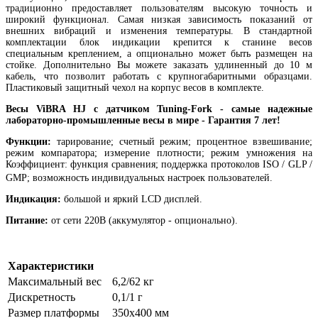
традиционно предоставляет пользователям высокую точность и
широкий функционал. Самая низкая зависимость показаний от
внешних вибраций и изменения температуры. В стандартной
комплектации блок индикации крепится к станине весов
специальным креплением, а опционально может быть размещен на
стойке. Дополнительно Вы можете заказать удлиненный до 10 м
кабель, что позволит работать с крупногабаритными образцами.
Пластиковый защитный чехол на корпус весов в комплекте.
Весы ViBRA HJ с датчиком Tuning-Fork - самые надежные
лабораторно-промышленные весы в мире - Гарантия 7 лет!
Функции:
тарирование; счетный режим; процентное взвешивание;
режим компаратора; измерение плотности; режим умножения на
Коэффициент: функция сравнения; поддержка протоколов ISO / GLP /
GMP; возможность индивидуальных настроек
пользователей.
Индикация:
большой и яркий LCD дисплей.
Питание:
от сети 220В (аккумулятор - опционально).
Характеристики
Максимальный вес
6,2/62 кг
Дискретность
0,1/1 г
Размер платформы
350х400 мм