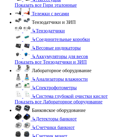
Показать все Гири эталонные
Тележки с весами
Тензодатчики и ЗИП
↳
Тензодатчики
↳
Соединительные коробки
↳
Весовые индикаторы
↳
Аккумуляторы для весов
Показать все Тензодатчики и ЗИП
Лабораторное оборудование
↳
Анализаторы влажности
↳
Спектрофотометры
↳
Система глубокой очистки кислот
Показать все Лабораторное оборудование
Банковское оборудование
↳
Детекторы банкнот
↳
Счетчики банкнот
↳
Счетчик монет