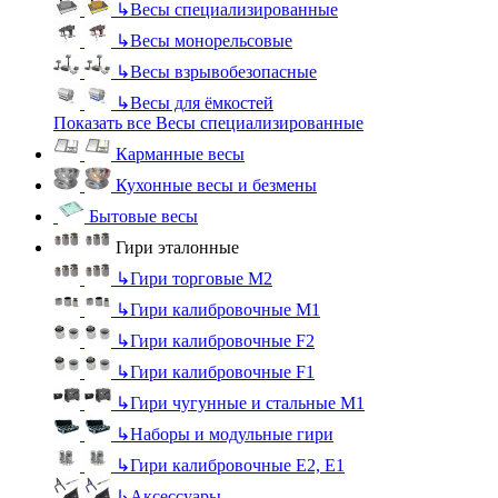
↳
Весы специализированные
↳
Весы монорельсовые
↳
Весы взрывобезопасные
↳
Весы для ёмкостей
Показать все Весы специализированные
Карманные весы
Кухонные весы и безмены
Бытовые весы
Гири эталонные
↳
Гири торговые М2
↳
Гири калибровочные М1
↳
Гири калибровочные F2
↳
Гири калибровочные F1
↳
Гири чугунные и стальные М1
↳
Наборы и модульные гири
↳
Гири калибровочные E2, Е1
↳
Аксессуары