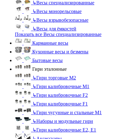
↳
Весы специализированные
↳
Весы монорельсовые
↳
Весы взрывобезопасные
↳
Весы для ёмкостей
Показать все Весы специализированные
Карманные весы
Кухонные весы и безмены
Бытовые весы
Гири эталонные
↳
Гири торговые М2
↳
Гири калибровочные М1
↳
Гири калибровочные F2
↳
Гири калибровочные F1
↳
Гири чугунные и стальные М1
↳
Наборы и модульные гири
↳
Гири калибровочные E2, Е1
↳
Аксессуары