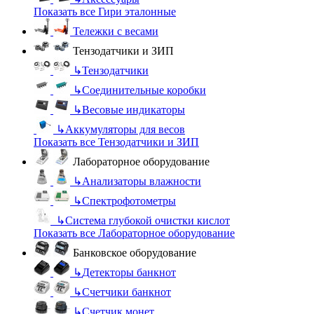
Показать все Гири эталонные
Тележки с весами
Тензодатчики и ЗИП
↳
Тензодатчики
↳
Соединительные коробки
↳
Весовые индикаторы
↳
Аккумуляторы для весов
Показать все Тензодатчики и ЗИП
Лабораторное оборудование
↳
Анализаторы влажности
↳
Спектрофотометры
↳
Система глубокой очистки кислот
Показать все Лабораторное оборудование
Банковское оборудование
↳
Детекторы банкнот
↳
Счетчики банкнот
↳
Счетчик монет