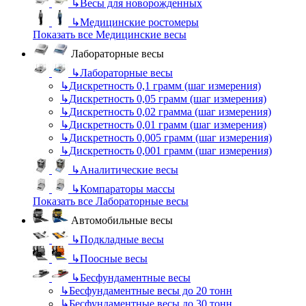
↳
Весы для новорожденных
↳
Медицинские ростомеры
Показать все Медицинские весы
Лабораторные весы
↳
Лабораторные весы
↳
Дискретность 0,1 грамм (шаг измерения)
↳
Дискретность 0,05 грамм (шаг измерения)
↳
Дискретность 0,02 грамма (шаг измерения)
↳
Дискретность 0,01 грамм (шаг измерения)
↳
Дискретность 0,005 грамм (шаг измерения)
↳
Дискретность 0,001 грамм (шаг измерения)
↳
Аналитические весы
↳
Компараторы массы
Показать все Лабораторные весы
Автомобильные весы
↳
Подкладные весы
↳
Поосные весы
↳
Бесфундаментные весы
↳
Бесфундаментные весы до 20 тонн
↳
Бесфундаментные весы до 30 тонн