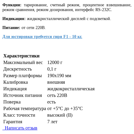
Функции:
тарирование, счетный режим, процентное взвешивание,
режим сравнения, режим дозирования, интерфейс RS-232C.
Индикация:
жидкокристаллический дисплей с подсветкой.
Питание:
от сети 220В.
Для юстировки требуется гиря F1 - 10 кг.
Характеристики
Максимальный вес
12000 г
Дискретность
0,1 г
Размер платформы
190х190 мм
Калибровка
внешняя
Индикация
жидкокристаллическая
Источник питания
сеть 220В
Поверка
есть
Рабочая температура
от +5°C до +35°C
Класс точности
высокий (II)
Гарантия
7 лет
Написать отзыв