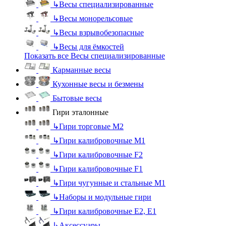
↳
Весы специализированные
↳
Весы монорельсовые
↳
Весы взрывобезопасные
↳
Весы для ёмкостей
Показать все Весы специализированные
Карманные весы
Кухонные весы и безмены
Бытовые весы
Гири эталонные
↳
Гири торговые М2
↳
Гири калибровочные М1
↳
Гири калибровочные F2
↳
Гири калибровочные F1
↳
Гири чугунные и стальные М1
↳
Наборы и модульные гири
↳
Гири калибровочные E2, Е1
↳
Аксессуары