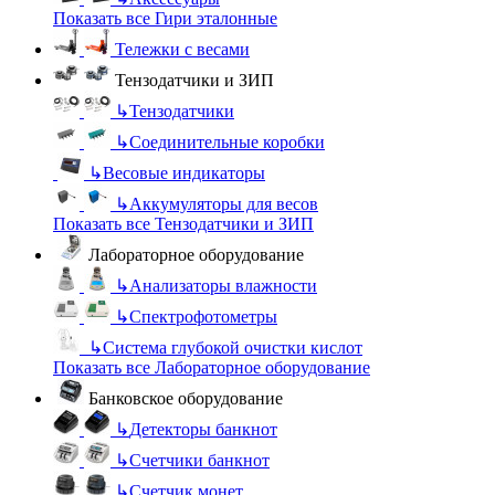
Показать все Гири эталонные
Тележки с весами
Тензодатчики и ЗИП
↳
Тензодатчики
↳
Соединительные коробки
↳
Весовые индикаторы
↳
Аккумуляторы для весов
Показать все Тензодатчики и ЗИП
Лабораторное оборудование
↳
Анализаторы влажности
↳
Спектрофотометры
↳
Система глубокой очистки кислот
Показать все Лабораторное оборудование
Банковское оборудование
↳
Детекторы банкнот
↳
Счетчики банкнот
↳
Счетчик монет