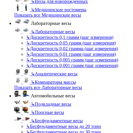
↳
Весы для новорожденных
↳
Медицинские ростомеры
Показать все Медицинские весы
Лабораторные весы
↳
Лабораторные весы
↳
Дискретность 0,1 грамм (шаг измерения)
↳
Дискретность 0,05 грамм (шаг измерения)
↳
Дискретность 0,02 грамма (шаг измерения)
↳
Дискретность 0,01 грамм (шаг измерения)
↳
Дискретность 0,005 грамм (шаг измерения)
↳
Дискретность 0,001 грамм (шаг измерения)
↳
Аналитические весы
↳
Компараторы массы
Показать все Лабораторные весы
Автомобильные весы
↳
Подкладные весы
↳
Поосные весы
↳
Бесфундаментные весы
↳
Бесфундаментные весы до 20 тонн
↳
Бесфундаментные весы до 30 тонн