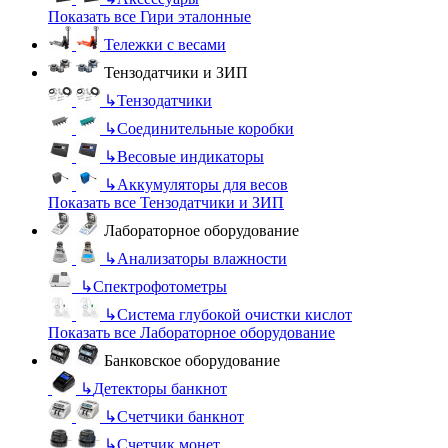
Показать все Гири эталонные
Тележки с весами
Тензодатчики и ЗИП
↳
Тензодатчики
↳
Соединительные коробки
↳
Весовые индикаторы
↳
Аккумуляторы для весов
Показать все Тензодатчики и ЗИП
Лабораторное оборудование
↳
Анализаторы влажности
↳
Спектрофотометры
↳
Система глубокой очистки кислот
Показать все Лабораторное оборудование
Банковское оборудование
↳
Детекторы банкнот
↳
Счетчики банкнот
↳
Счетчик монет