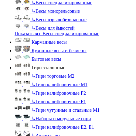
↳
Весы специализированные
↳
Весы монорельсовые
↳
Весы взрывобезопасные
↳
Весы для ёмкостей
Показать все Весы специализированные
Карманные весы
Кухонные весы и безмены
Бытовые весы
Гири эталонные
↳
Гири торговые М2
↳
Гири калибровочные М1
↳
Гири калибровочные F2
↳
Гири калибровочные F1
↳
Гири чугунные и стальные М1
↳
Наборы и модульные гири
↳
Гири калибровочные E2, Е1
↳
Аксессуары