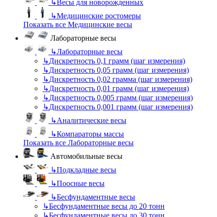
↳
Весы для новорожденных
↳
Медицинские ростомеры
Показать все Медицинские весы
Лабораторные весы
↳
Лабораторные весы
↳
Дискретность 0,1 грамм (шаг измерения)
↳
Дискретность 0,05 грамм (шаг измерения)
↳
Дискретность 0,02 грамма (шаг измерения)
↳
Дискретность 0,01 грамм (шаг измерения)
↳
Дискретность 0,005 грамм (шаг измерения)
↳
Дискретность 0,001 грамм (шаг измерения)
↳
Аналитические весы
↳
Компараторы массы
Показать все Лабораторные весы
Автомобильные весы
↳
Подкладные весы
↳
Поосные весы
↳
Бесфундаментные весы
↳
Бесфундаментные весы до 20 тонн
↳
Бесфундаментные весы до 30 тонн