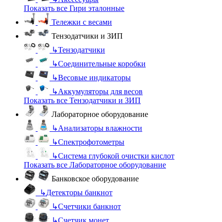
Показать все Гири эталонные
Тележки с весами
Тензодатчики и ЗИП
↳
Тензодатчики
↳
Соединительные коробки
↳
Весовые индикаторы
↳
Аккумуляторы для весов
Показать все Тензодатчики и ЗИП
Лабораторное оборудование
↳
Анализаторы влажности
↳
Спектрофотометры
↳
Система глубокой очистки кислот
Показать все Лабораторное оборудование
Банковское оборудование
↳
Детекторы банкнот
↳
Счетчики банкнот
↳
Счетчик монет