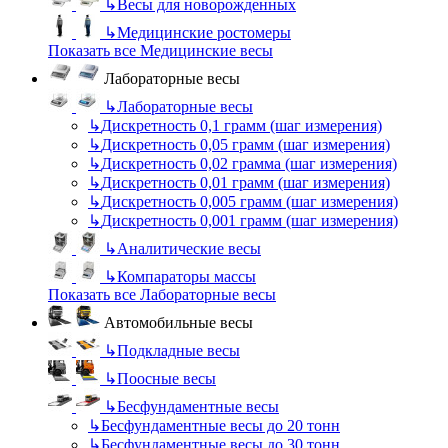
↳
Весы для новорожденных
↳
Медицинские ростомеры
Показать все Медицинские весы
Лабораторные весы
↳
Лабораторные весы
↳
Дискретность 0,1 грамм (шаг измерения)
↳
Дискретность 0,05 грамм (шаг измерения)
↳
Дискретность 0,02 грамма (шаг измерения)
↳
Дискретность 0,01 грамм (шаг измерения)
↳
Дискретность 0,005 грамм (шаг измерения)
↳
Дискретность 0,001 грамм (шаг измерения)
↳
Аналитические весы
↳
Компараторы массы
Показать все Лабораторные весы
Автомобильные весы
↳
Подкладные весы
↳
Поосные весы
↳
Бесфундаментные весы
↳
Бесфундаментные весы до 20 тонн
↳
Бесфундаментные весы до 30 тонн