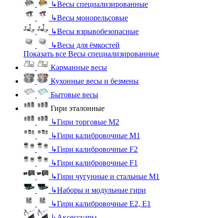
↳
Весы специализированные
↳
Весы монорельсовые
↳
Весы взрывобезопасные
↳
Весы для ёмкостей
Показать все Весы специализированные
Карманные весы
Кухонные весы и безмены
Бытовые весы
Гири эталонные
↳
Гири торговые М2
↳
Гири калибровочные М1
↳
Гири калибровочные F2
↳
Гири калибровочные F1
↳
Гири чугунные и стальные М1
↳
Наборы и модульные гири
↳
Гири калибровочные E2, Е1
↳
Аксессуары