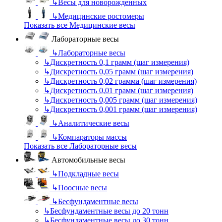
↳
Весы для новорожденных
↳
Медицинские ростомеры
Показать все Медицинские весы
Лабораторные весы
↳
Лабораторные весы
↳
Дискретность 0,1 грамм (шаг измерения)
↳
Дискретность 0,05 грамм (шаг измерения)
↳
Дискретность 0,02 грамма (шаг измерения)
↳
Дискретность 0,01 грамм (шаг измерения)
↳
Дискретность 0,005 грамм (шаг измерения)
↳
Дискретность 0,001 грамм (шаг измерения)
↳
Аналитические весы
↳
Компараторы массы
Показать все Лабораторные весы
Автомобильные весы
↳
Подкладные весы
↳
Поосные весы
↳
Бесфундаментные весы
↳
Бесфундаментные весы до 20 тонн
↳
Бесфундаментные весы до 30 тонн