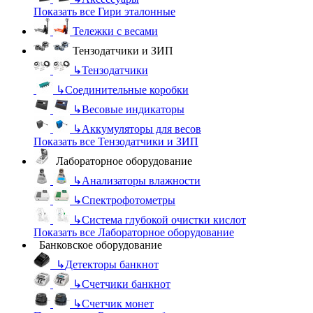
Показать все Гири эталонные
Тележки с весами
Тензодатчики и ЗИП
↳
Тензодатчики
↳
Соединительные коробки
↳
Весовые индикаторы
↳
Аккумуляторы для весов
Показать все Тензодатчики и ЗИП
Лабораторное оборудование
↳
Анализаторы влажности
↳
Спектрофотометры
↳
Система глубокой очистки кислот
Показать все Лабораторное оборудование
Банковское оборудование
↳
Детекторы банкнот
↳
Счетчики банкнот
↳
Счетчик монет