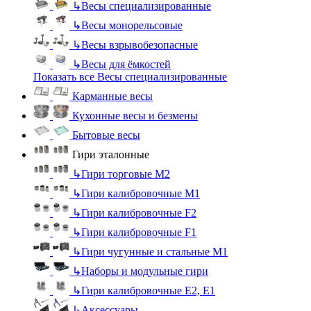
↳
Весы специализированные
↳
Весы монорельсовые
↳
Весы взрывобезопасные
↳
Весы для ёмкостей
Показать все Весы специализированные
Карманные весы
Кухонные весы и безмены
Бытовые весы
Гири эталонные
↳
Гири торговые М2
↳
Гири калибровочные М1
↳
Гири калибровочные F2
↳
Гири калибровочные F1
↳
Гири чугунные и стальные М1
↳
Наборы и модульные гири
↳
Гири калибровочные E2, Е1
↳
Аксессуары