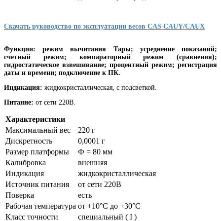
Скачать руководство по эксплуатации весов CAS CAUY/CAUX
Функции:
режим вычитания Тары; усреднение показаний;
счетный режим; компараторный режим (сравнения);
гидростатическое взвешивание; процентный режим; регистрация
даты и времени; подключение к ПК.
Индикация:
жидкокристаллическая, с подсветкой.
Питание:
от сети 220В.
Характеристики
Максимальный вес
220 г
Дискретность
0,0001 г
Размер платформы
Ф = 80 мм
Калибровка
внешняя
Индикация
жидкокристаллическая
Источник питания
от сети 220В
Поверка
есть
Рабочая температура
от +10°C до +30°C
Класс точности
специальный ( I )