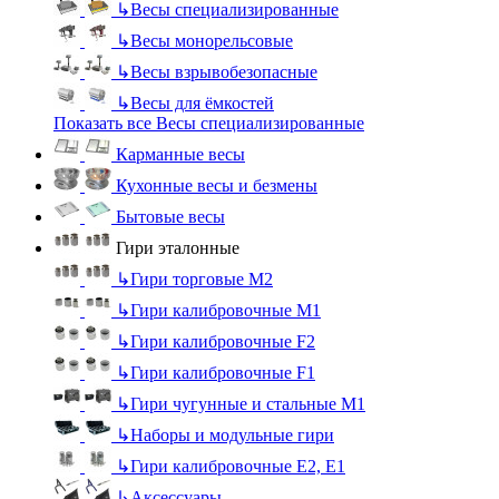
↳
Весы специализированные
↳
Весы монорельсовые
↳
Весы взрывобезопасные
↳
Весы для ёмкостей
Показать все Весы специализированные
Карманные весы
Кухонные весы и безмены
Бытовые весы
Гири эталонные
↳
Гири торговые М2
↳
Гири калибровочные М1
↳
Гири калибровочные F2
↳
Гири калибровочные F1
↳
Гири чугунные и стальные М1
↳
Наборы и модульные гири
↳
Гири калибровочные E2, Е1
↳
Аксессуары