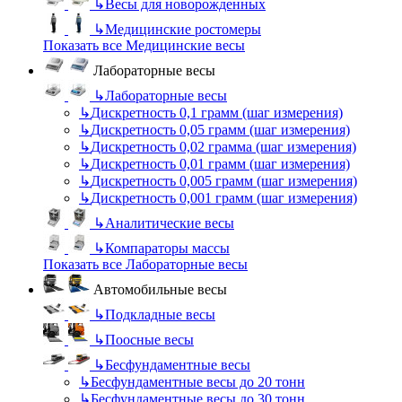
↳
Весы для новорожденных
↳
Медицинские ростомеры
Показать все Медицинские весы
Лабораторные весы
↳
Лабораторные весы
↳
Дискретность 0,1 грамм (шаг измерения)
↳
Дискретность 0,05 грамм (шаг измерения)
↳
Дискретность 0,02 грамма (шаг измерения)
↳
Дискретность 0,01 грамм (шаг измерения)
↳
Дискретность 0,005 грамм (шаг измерения)
↳
Дискретность 0,001 грамм (шаг измерения)
↳
Аналитические весы
↳
Компараторы массы
Показать все Лабораторные весы
Автомобильные весы
↳
Подкладные весы
↳
Поосные весы
↳
Бесфундаментные весы
↳
Бесфундаментные весы до 20 тонн
↳
Бесфундаментные весы до 30 тонн