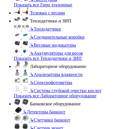
Показать все Гири эталонные
Тележки с весами
Тензодатчики и ЗИП
↳
Тензодатчики
↳
Соединительные коробки
↳
Весовые индикаторы
↳
Аккумуляторы для весов
Показать все Тензодатчики и ЗИП
Лабораторное оборудование
↳
Анализаторы влажности
↳
Спектрофотометры
↳
Система глубокой очистки кислот
Показать все Лабораторное оборудование
Банковское оборудование
↳
Детекторы банкнот
↳
Счетчики банкнот
↳
Счетчик монет