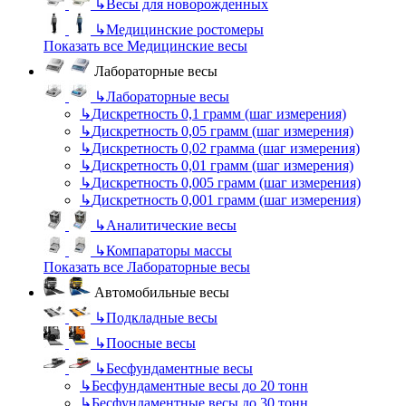
↳
Весы для новорожденных
↳
Медицинские ростомеры
Показать все Медицинские весы
Лабораторные весы
↳
Лабораторные весы
↳
Дискретность 0,1 грамм (шаг измерения)
↳
Дискретность 0,05 грамм (шаг измерения)
↳
Дискретность 0,02 грамма (шаг измерения)
↳
Дискретность 0,01 грамм (шаг измерения)
↳
Дискретность 0,005 грамм (шаг измерения)
↳
Дискретность 0,001 грамм (шаг измерения)
↳
Аналитические весы
↳
Компараторы массы
Показать все Лабораторные весы
Автомобильные весы
↳
Подкладные весы
↳
Поосные весы
↳
Бесфундаментные весы
↳
Бесфундаментные весы до 20 тонн
↳
Бесфундаментные весы до 30 тонн