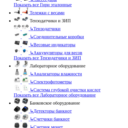
Показать все Гири эталонные
Тележки с весами
Тензодатчики и ЗИП
↳
Тензодатчики
↳
Соединительные коробки
↳
Весовые индикаторы
↳
Аккумуляторы для весов
Показать все Тензодатчики и ЗИП
Лабораторное оборудование
↳
Анализаторы влажности
↳
Спектрофотометры
↳
Система глубокой очистки кислот
Показать все Лабораторное оборудование
Банковское оборудование
↳
Детекторы банкнот
↳
Счетчики банкнот
↳
Счетчик монет