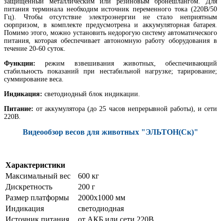
защищенный металлическим или резиновым бронешлангом. Для
питания терминала необходим источник переменного тока (220В/50
Гц). Чтобы отсутствие электроэнергии не стало неприятным
сюрпризом, в комплекте предусмотрена и аккумуляторная батарея.
Помимо этого, можно установить недорогую систему автоматического
питания, которая обеспечивает автономную работу оборудования в
течение 20-60 суток.
Функции:
режим взвешивания животных, обеспечивающий
стабильность показаний при нестабильной нагрузке; тарирование;
суммирование веса.
Индикация:
светодиодный блок индикации.
Питание:
от аккумулятора (до 25 часов непрерывной работы), и сети
220В.
Видеообзор весов для животных "ЭЛЬТОН(Ск)"
Характеристики
Максимальный вес
600 кг
Дискретность
200 г
Размер платформы
2000х1000 мм
Индикация
светодиодная
Источник питания
от АКБ или сети 220В