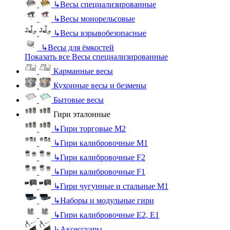
↳
Весы специализированные
↳
Весы монорельсовые
↳
Весы взрывобезопасные
↳
Весы для ёмкостей
Показать все Весы специализированные
Карманные весы
Кухонные весы и безмены
Бытовые весы
Гири эталонные
↳
Гири торговые М2
↳
Гири калибровочные М1
↳
Гири калибровочные F2
↳
Гири калибровочные F1
↳
Гири чугунные и стальные М1
↳
Наборы и модульные гири
↳
Гири калибровочные E2, Е1
↳
Аксессуары