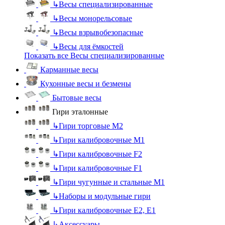
↳
Весы специализированные
↳
Весы монорельсовые
↳
Весы взрывобезопасные
↳
Весы для ёмкостей
Показать все Весы специализированные
Карманные весы
Кухонные весы и безмены
Бытовые весы
Гири эталонные
↳
Гири торговые М2
↳
Гири калибровочные М1
↳
Гири калибровочные F2
↳
Гири калибровочные F1
↳
Гири чугунные и стальные М1
↳
Наборы и модульные гири
↳
Гири калибровочные E2, Е1
↳
Аксессуары