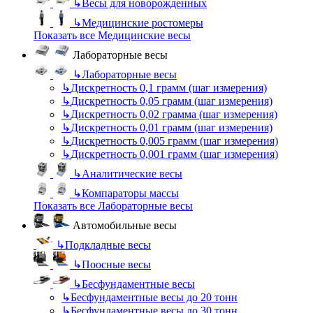
↳
Весы для новорожденных
↳
Медицинские ростомеры
Показать все Медицинские весы
Лабораторные весы
↳
Лабораторные весы
↳
Дискретность 0,1 грамм (шаг измерения)
↳
Дискретность 0,05 грамм (шаг измерения)
↳
Дискретность 0,02 грамма (шаг измерения)
↳
Дискретность 0,01 грамм (шаг измерения)
↳
Дискретность 0,005 грамм (шаг измерения)
↳
Дискретность 0,001 грамм (шаг измерения)
↳
Аналитические весы
↳
Компараторы массы
Показать все Лабораторные весы
Автомобильные весы
↳
Подкладные весы
↳
Поосные весы
↳
Бесфундаментные весы
↳
Бесфундаментные весы до 20 тонн
↳
Бесфундаментные весы до 30 тонн