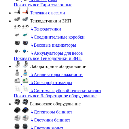
Показать все Гири эталонные
Тележки с весами
Тензодатчики и ЗИП
↳
Тензодатчики
↳
Соединительные коробки
↳
Весовые индикаторы
↳
Аккумуляторы для весов
Показать все Тензодатчики и ЗИП
Лабораторное оборудование
↳
Анализаторы влажности
↳
Спектрофотометры
↳
Система глубокой очистки кислот
Показать все Лабораторное оборудование
Банковское оборудование
↳
Детекторы банкнот
↳
Счетчики банкнот
↳
Счетчик монет