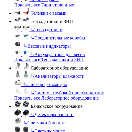
Показать все Гири эталонные
Тележки с весами
Тензодатчики и ЗИП
↳
Тензодатчики
↳
Соединительные коробки
↳
Весовые индикаторы
↳
Аккумуляторы для весов
Показать все Тензодатчики и ЗИП
Лабораторное оборудование
↳
Анализаторы влажности
↳
Спектрофотометры
↳
Система глубокой очистки кислот
Показать все Лабораторное оборудование
Банковское оборудование
↳
Детекторы банкнот
↳
Счетчики банкнот
↳
Счетчик монет