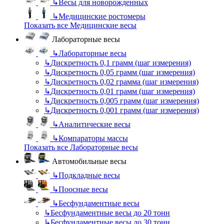
↳
Весы для новорожденных
↳
Медицинские ростомеры
Показать все Медицинские весы
Лабораторные весы
↳
Лабораторные весы
↳
Дискретность 0,1 грамм (шаг измерения)
↳
Дискретность 0,05 грамм (шаг измерения)
↳
Дискретность 0,02 грамма (шаг измерения)
↳
Дискретность 0,01 грамм (шаг измерения)
↳
Дискретность 0,005 грамм (шаг измерения)
↳
Дискретность 0,001 грамм (шаг измерения)
↳
Аналитические весы
↳
Компараторы массы
Показать все Лабораторные весы
Автомобильные весы
↳
Подкладные весы
↳
Поосные весы
↳
Бесфундаментные весы
↳
Бесфундаментные весы до 20 тонн
↳
Бесфундаментные весы до 30 тонн