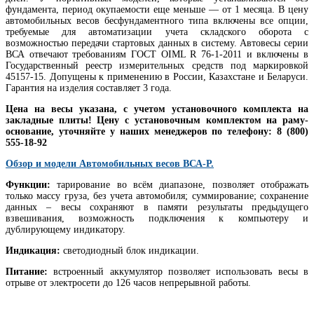
фундамента, период окупаемости еще меньше — от 1 месяца. В цену
автомобильных весов бесфундаментного типа включены все опции,
требуемые для автоматизации учета складского оборота с
возможностью передачи стартовых данных в систему. Автовесы серии
ВСА отвечают требованиям ГОСТ OIML R 76-1-2011 и включены в
Государственный реестр измерительных средств под маркировкой
45157-15.
Допущены к применению в России, Казахстане и Беларуси.
Гарантия на изделия составляет 3 года.
Цена на весы указана, с учетом установочного комплекта на
закладные плиты! Цену с установочным комплектом на раму-
основание, уточняйте у наших менеджеров по телефону: 8 (800)
555-18-92
Обзор и модели Автомобильных весов ВСА-Р.
Функции:
тарирование во всём диапазоне, позволяет отображать
только массу груза, без учета автомобиля; суммирование; сохранение
данных – весы сохраняют в памяти результаты предыдущего
взвешивания, возможность подключения к компьютеру и
дублирующему индикатору.
Индикация:
светодиодный блок индикации.
Питание:
встроенный аккумулятор позволяет использовать весы в
отрыве от электросети до 126 часов непрерывной работы.