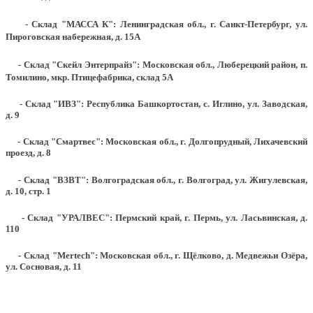
- Склад "МАССА К": Ленинградская обл., г. Санкт-Петербург, ул.
Пироговская набережная, д. 15А
- Склад "Скейл Энтерпрайз": Московская обл., Люберецкий район, п.
Томилино, мкр. Птицефабрика, склад 5А
- Склад "ИВЗ": Республика Башкортостан, с. Иглино, ул. Заводская,
д. 9
- Склад "Смартвес":
Московская обл., г. Долгопрудный, Лихачевский
проезд, д. 8
- Склад "ВЗВТ": Волгоградская обл., г. Волгоград, ул. Жигулевская,
д. 10, стр. 1
- Склад "УРАЛВЕС": Пермский край, г. Пермь, ул. Ласьвинская, д.
110
- Склад "Mertech": Московская обл., г. Щёлково, д. Медвежьи Озёра,
ул. Сосновая, д. 11