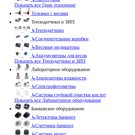
Показать все Гири эталонные
Тележки с весами
Тензодатчики и ЗИП
↳
Тензодатчики
↳
Соединительные коробки
↳
Весовые индикаторы
↳
Аккумуляторы для весов
Показать все Тензодатчики и ЗИП
Лабораторное оборудование
↳
Анализаторы влажности
↳
Спектрофотометры
↳
Система глубокой очистки кислот
Показать все Лабораторное оборудование
Банковское оборудование
↳
Детекторы банкнот
↳
Счетчики банкнот
↳
Счетчик монет