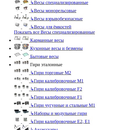
↳
Весы специализированные
↳
Весы монорельсовые
↳
Весы взрывобезопасные
↳
Весы для ёмкостей
Показать все Весы специализированные
Карманные весы
Кухонные весы и безмены
Бытовые весы
Гири эталонные
↳
Гири торговые М2
↳
Гири калибровочные М1
↳
Гири калибровочные F2
↳
Гири калибровочные F1
↳
Гири чугунные и стальные М1
↳
Наборы и модульные гири
↳
Гири калибровочные E2, Е1
↳
Аксессуары