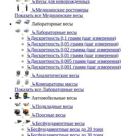
↳
Весы для новорожденных
↳
Медицинские ростомеры
Показать все Медицинские весы
Лабораторные весы
↳
Лабораторные весы
↳
Дискретность 0,1 грамм (шаг измерения)
↳
Дискретность 0,05 грамм (шаг измерения)
↳
Дискретность 0,02 грамма (шаг измерения)
↳
Дискретность 0,01 грамм (шаг измерения)
↳
Дискретность 0,005 грамм (шаг измерения)
↳
Дискретность 0,001 грамм (шаг измерения)
↳
Аналитические весы
↳
Компараторы массы
Показать все Лабораторные весы
Автомобильные весы
↳
Подкладные весы
↳
Поосные весы
↳
Бесфундаментные весы
↳
Бесфундаментные весы до 20 тонн
↳
Бесфундаментные весы до 30 тонн