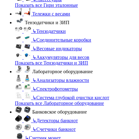
Показать все Гири эталонные
Тележки с весами
Тензодатчики и ЗИП
↳
Тензодатчики
↳
Соединительные коробки
↳
Весовые индикаторы
↳
Аккумуляторы для весов
Показать все Тензодатчики и ЗИП
Лабораторное оборудование
↳
Анализаторы влажности
↳
Спектрофотометры
↳
Система глубокой очистки кислот
Показать все Лабораторное оборудование
Банковское оборудование
↳
Детекторы банкнот
↳
Счетчики банкнот
↳
Счетчик монет