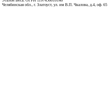
Эталон Веса. ОГРН 1197456010146
Челябинская обл., г. Златоуст, ул. им В.П. Чкалова, д.4, оф. 65