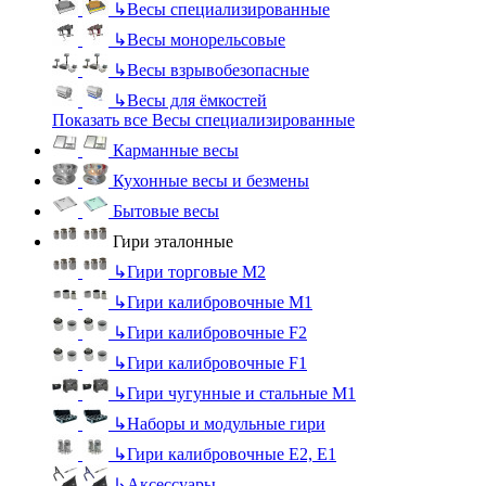
↳
Весы специализированные
↳
Весы монорельсовые
↳
Весы взрывобезопасные
↳
Весы для ёмкостей
Показать все Весы специализированные
Карманные весы
Кухонные весы и безмены
Бытовые весы
Гири эталонные
↳
Гири торговые М2
↳
Гири калибровочные М1
↳
Гири калибровочные F2
↳
Гири калибровочные F1
↳
Гири чугунные и стальные М1
↳
Наборы и модульные гири
↳
Гири калибровочные E2, Е1
↳
Аксессуары