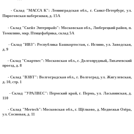
- Склад "МАССА К": Ленинградская обл., г. Санкт-Петербург, ул.
Пироговская набережная, д. 15А
- Склад "Скейл Энтерпрайз": Московская обл., Люберецкий район, п.
Томилино, мкр. Птицефабрика, склад 5А
- Склад "ИВЗ": Республика Башкортостан, с. Иглино, ул. Заводская,
д. 9
- Склад "Смартвес":
Московская обл., г. Долгопрудный, Лихачевский
проезд, д. 8
- Склад "ВЗВТ": Волгоградская обл., г. Волгоград, ул. Жигулевская,
д. 10, стр. 1
- Склад "УРАЛВЕС": Пермский край, г. Пермь, ул. Ласьвинская, д.
110
- Склад "Mertech": Московская обл., г. Щёлково, д. Медвежьи Озёра,
ул. Сосновая, д. 11