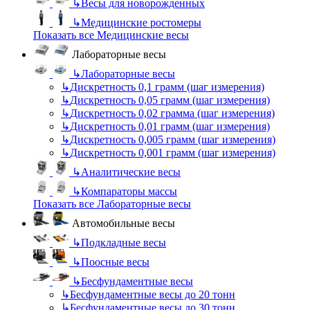
↳
Весы для новорожденных
↳
Медицинские ростомеры
Показать все Медицинские весы
Лабораторные весы
↳
Лабораторные весы
↳
Дискретность 0,1 грамм (шаг измерения)
↳
Дискретность 0,05 грамм (шаг измерения)
↳
Дискретность 0,02 грамма (шаг измерения)
↳
Дискретность 0,01 грамм (шаг измерения)
↳
Дискретность 0,005 грамм (шаг измерения)
↳
Дискретность 0,001 грамм (шаг измерения)
↳
Аналитические весы
↳
Компараторы массы
Показать все Лабораторные весы
Автомобильные весы
↳
Подкладные весы
↳
Поосные весы
↳
Бесфундаментные весы
↳
Бесфундаментные весы до 20 тонн
↳
Бесфундаментные весы до 30 тонн