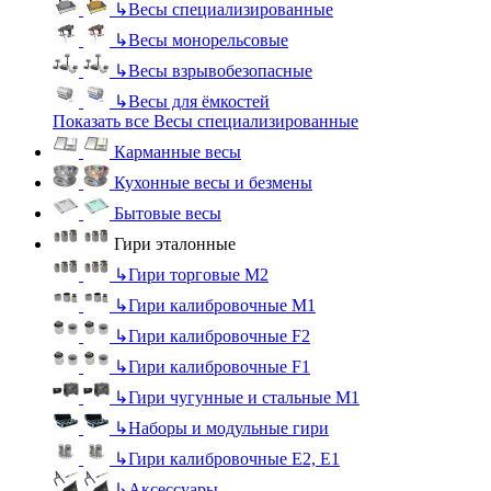
↳
Весы специализированные
↳
Весы монорельсовые
↳
Весы взрывобезопасные
↳
Весы для ёмкостей
Показать все Весы специализированные
Карманные весы
Кухонные весы и безмены
Бытовые весы
Гири эталонные
↳
Гири торговые М2
↳
Гири калибровочные М1
↳
Гири калибровочные F2
↳
Гири калибровочные F1
↳
Гири чугунные и стальные М1
↳
Наборы и модульные гири
↳
Гири калибровочные E2, Е1
↳
Аксессуары