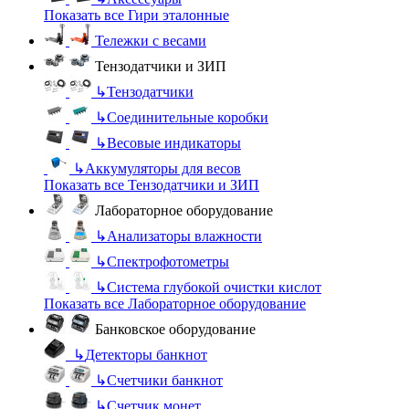
Показать все Гири эталонные
Тележки с весами
Тензодатчики и ЗИП
↳
Тензодатчики
↳
Соединительные коробки
↳
Весовые индикаторы
↳
Аккумуляторы для весов
Показать все Тензодатчики и ЗИП
Лабораторное оборудование
↳
Анализаторы влажности
↳
Спектрофотометры
↳
Система глубокой очистки кислот
Показать все Лабораторное оборудование
Банковское оборудование
↳
Детекторы банкнот
↳
Счетчики банкнот
↳
Счетчик монет