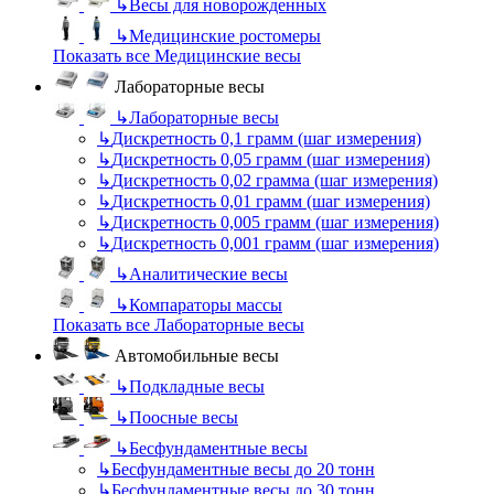
↳
Весы для новорожденных
↳
Медицинские ростомеры
Показать все Медицинские весы
Лабораторные весы
↳
Лабораторные весы
↳
Дискретность 0,1 грамм (шаг измерения)
↳
Дискретность 0,05 грамм (шаг измерения)
↳
Дискретность 0,02 грамма (шаг измерения)
↳
Дискретность 0,01 грамм (шаг измерения)
↳
Дискретность 0,005 грамм (шаг измерения)
↳
Дискретность 0,001 грамм (шаг измерения)
↳
Аналитические весы
↳
Компараторы массы
Показать все Лабораторные весы
Автомобильные весы
↳
Подкладные весы
↳
Поосные весы
↳
Бесфундаментные весы
↳
Бесфундаментные весы до 20 тонн
↳
Бесфундаментные весы до 30 тонн