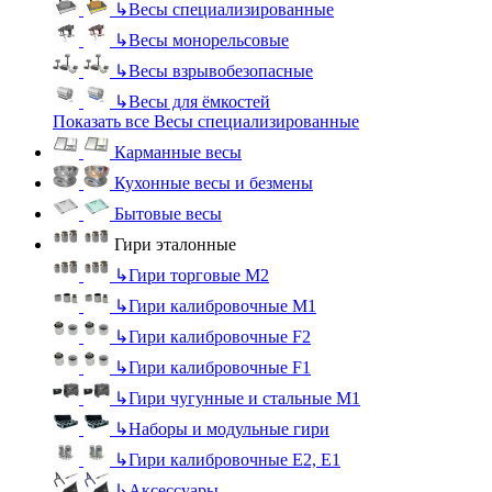
↳
Весы специализированные
↳
Весы монорельсовые
↳
Весы взрывобезопасные
↳
Весы для ёмкостей
Показать все Весы специализированные
Карманные весы
Кухонные весы и безмены
Бытовые весы
Гири эталонные
↳
Гири торговые М2
↳
Гири калибровочные М1
↳
Гири калибровочные F2
↳
Гири калибровочные F1
↳
Гири чугунные и стальные М1
↳
Наборы и модульные гири
↳
Гири калибровочные E2, Е1
↳
Аксессуары