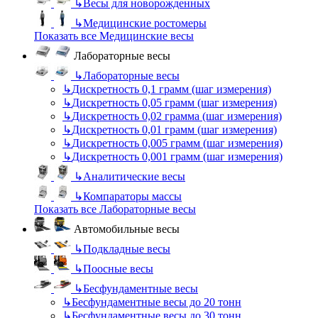
↳
Весы для новорожденных
↳
Медицинские ростомеры
Показать все Медицинские весы
Лабораторные весы
↳
Лабораторные весы
↳
Дискретность 0,1 грамм (шаг измерения)
↳
Дискретность 0,05 грамм (шаг измерения)
↳
Дискретность 0,02 грамма (шаг измерения)
↳
Дискретность 0,01 грамм (шаг измерения)
↳
Дискретность 0,005 грамм (шаг измерения)
↳
Дискретность 0,001 грамм (шаг измерения)
↳
Аналитические весы
↳
Компараторы массы
Показать все Лабораторные весы
Автомобильные весы
↳
Подкладные весы
↳
Поосные весы
↳
Бесфундаментные весы
↳
Бесфундаментные весы до 20 тонн
↳
Бесфундаментные весы до 30 тонн