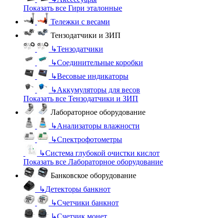
Показать все Гири эталонные
Тележки с весами
Тензодатчики и ЗИП
↳
Тензодатчики
↳
Соединительные коробки
↳
Весовые индикаторы
↳
Аккумуляторы для весов
Показать все Тензодатчики и ЗИП
Лабораторное оборудование
↳
Анализаторы влажности
↳
Спектрофотометры
↳
Система глубокой очистки кислот
Показать все Лабораторное оборудование
Банковское оборудование
↳
Детекторы банкнот
↳
Счетчики банкнот
↳
Счетчик монет