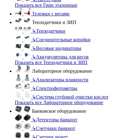
Показать все Гири эталонные
Тележки с весами
Тензодатчики и ЗИП
↳
Тензодатчики
↳
Соединительные коробки
↳
Весовые индикаторы
↳
Аккумуляторы для весов
Показать все Тензодатчики и ЗИП
Лабораторное оборудование
↳
Анализаторы влажности
↳
Спектрофотометры
↳
Система глубокой очистки кислот
Показать все Лабораторное оборудование
Банковское оборудование
↳
Детекторы банкнот
↳
Счетчики банкнот
↳
Счетчик монет