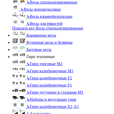
↳
Весы специализированные
↳
Весы монорельсовые
↳
Весы взрывобезопасные
↳
Весы для ёмкостей
Показать все Весы специализированные
Карманные весы
Кухонные весы и безмены
Бытовые весы
Гири эталонные
↳
Гири торговые М2
↳
Гири калибровочные М1
↳
Гири калибровочные F2
↳
Гири калибровочные F1
↳
Гири чугунные и стальные М1
↳
Наборы и модульные гири
↳
Гири калибровочные E2, Е1
↳
Аксессуары