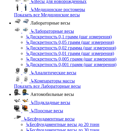
↳
Весы для новорожденных
↳
Медицинские ростомеры
Показать все Медицинские весы
Лабораторные весы
↳
Лабораторные весы
↳
Дискретность 0,1 грамм (шаг измерения)
↳
Дискретность 0,05 грамм (шаг измерения)
↳
Дискретность 0,02 грамма (шаг измерения)
↳
Дискретность 0,01 грамм (шаг измерения)
↳
Дискретность 0,005 грамм (шаг измерения)
↳
Дискретность 0,001 грамм (шаг измерения)
↳
Аналитические весы
↳
Компараторы массы
Показать все Лабораторные весы
Автомобильные весы
↳
Подкладные весы
↳
Поосные весы
↳
Бесфундаментные весы
↳
Бесфундаментные весы до 20 тонн
↳
Бесфундаментные весы до 30 тонн