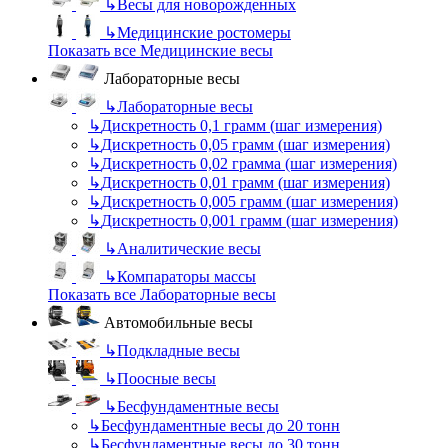
↳
Весы для новорожденных
↳
Медицинские ростомеры
Показать все Медицинские весы
Лабораторные весы
↳
Лабораторные весы
↳
Дискретность 0,1 грамм (шаг измерения)
↳
Дискретность 0,05 грамм (шаг измерения)
↳
Дискретность 0,02 грамма (шаг измерения)
↳
Дискретность 0,01 грамм (шаг измерения)
↳
Дискретность 0,005 грамм (шаг измерения)
↳
Дискретность 0,001 грамм (шаг измерения)
↳
Аналитические весы
↳
Компараторы массы
Показать все Лабораторные весы
Автомобильные весы
↳
Подкладные весы
↳
Поосные весы
↳
Бесфундаментные весы
↳
Бесфундаментные весы до 20 тонн
↳
Бесфундаментные весы до 30 тонн