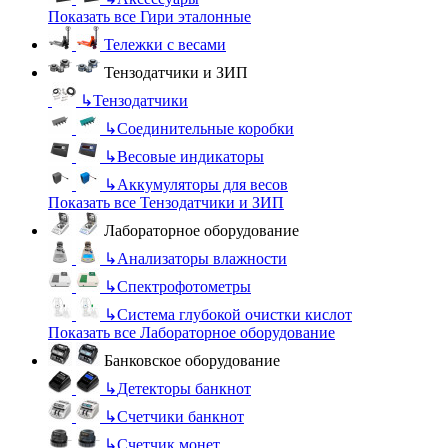
Показать все Гири эталонные
Тележки с весами
Тензодатчики и ЗИП
↳
Тензодатчики
↳
Соединительные коробки
↳
Весовые индикаторы
↳
Аккумуляторы для весов
Показать все Тензодатчики и ЗИП
Лабораторное оборудование
↳
Анализаторы влажности
↳
Спектрофотометры
↳
Система глубокой очистки кислот
Показать все Лабораторное оборудование
Банковское оборудование
↳
Детекторы банкнот
↳
Счетчики банкнот
↳
Счетчик монет