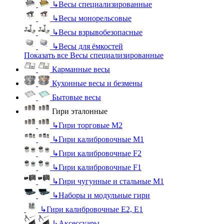
↳
Весы специализированные
↳
Весы монорельсовые
↳
Весы взрывобезопасные
↳
Весы для ёмкостей
Показать все Весы специализированные
Карманные весы
Кухонные весы и безмены
Бытовые весы
Гири эталонные
↳
Гири торговые М2
↳
Гири калибровочные М1
↳
Гири калибровочные F2
↳
Гири калибровочные F1
↳
Гири чугунные и стальные М1
↳
Наборы и модульные гири
↳
Гири калибровочные E2, Е1
↳
Аксессуары