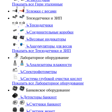
Показать все Гири эталонные
Тележки с весами
Тензодатчики и ЗИП
↳
Тензодатчики
↳
Соединительные коробки
↳
Весовые индикаторы
↳
Аккумуляторы для весов
Показать все Тензодатчики и ЗИП
Лабораторное оборудование
↳
Анализаторы влажности
↳
Спектрофотометры
↳
Система глубокой очистки кислот
Показать все Лабораторное оборудование
Банковское оборудование
↳
Детекторы банкнот
↳
Счетчики банкнот
↳
Счетчик монет