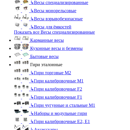
↳
Весы специализированные
↳
Весы монорельсовые
↳
Весы взрывобезопасные
↳
Весы для ёмкостей
Показать все Весы специализированные
Карманные весы
Кухонные весы и безмены
Бытовые весы
Гири эталонные
↳
Гири торговые М2
↳
Гири калибровочные М1
↳
Гири калибровочные F2
↳
Гири калибровочные F1
↳
Гири чугунные и стальные М1
↳
Наборы и модульные гири
↳
Гири калибровочные E2, Е1
↳
Аксессуары