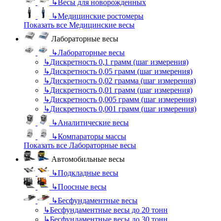
↳
Весы для новорожденных
↳
Медицинские ростомеры
Показать все Медицинские весы
Лабораторные весы
↳
Лабораторные весы
↳
Дискретность 0,1 грамм (шаг измерения)
↳
Дискретность 0,05 грамм (шаг измерения)
↳
Дискретность 0,02 грамма (шаг измерения)
↳
Дискретность 0,01 грамм (шаг измерения)
↳
Дискретность 0,005 грамм (шаг измерения)
↳
Дискретность 0,001 грамм (шаг измерения)
↳
Аналитические весы
↳
Компараторы массы
Показать все Лабораторные весы
Автомобильные весы
↳
Подкладные весы
↳
Поосные весы
↳
Бесфундаментные весы
↳
Бесфундаментные весы до 20 тонн
↳
Бесфундаментные весы до 30 тонн