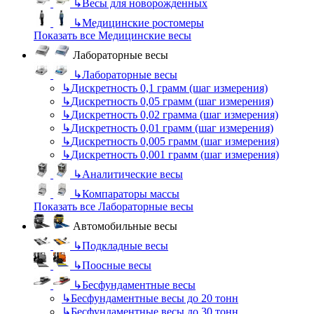
↳
Весы для новорожденных
↳
Медицинские ростомеры
Показать все Медицинские весы
Лабораторные весы
↳
Лабораторные весы
↳
Дискретность 0,1 грамм (шаг измерения)
↳
Дискретность 0,05 грамм (шаг измерения)
↳
Дискретность 0,02 грамма (шаг измерения)
↳
Дискретность 0,01 грамм (шаг измерения)
↳
Дискретность 0,005 грамм (шаг измерения)
↳
Дискретность 0,001 грамм (шаг измерения)
↳
Аналитические весы
↳
Компараторы массы
Показать все Лабораторные весы
Автомобильные весы
↳
Подкладные весы
↳
Поосные весы
↳
Бесфундаментные весы
↳
Бесфундаментные весы до 20 тонн
↳
Бесфундаментные весы до 30 тонн