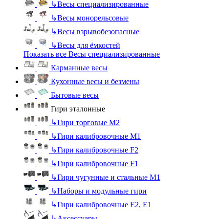
↳
Весы специализированные
↳
Весы монорельсовые
↳
Весы взрывобезопасные
↳
Весы для ёмкостей
Показать все Весы специализированные
Карманные весы
Кухонные весы и безмены
Бытовые весы
Гири эталонные
↳
Гири торговые М2
↳
Гири калибровочные М1
↳
Гири калибровочные F2
↳
Гири калибровочные F1
↳
Гири чугунные и стальные М1
↳
Наборы и модульные гири
↳
Гири калибровочные E2, Е1
↳
Аксессуары