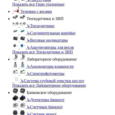
Показать все Гири эталонные
Тележки с весами
Тензодатчики и ЗИП
↳
Тензодатчики
↳
Соединительные коробки
↳
Весовые индикаторы
↳
Аккумуляторы для весов
Показать все Тензодатчики и ЗИП
Лабораторное оборудование
↳
Анализаторы влажности
↳
Спектрофотометры
↳
Система глубокой очистки кислот
Показать все Лабораторное оборудование
Банковское оборудование
↳
Детекторы банкнот
↳
Счетчики банкнот
↳
Счетчик монет