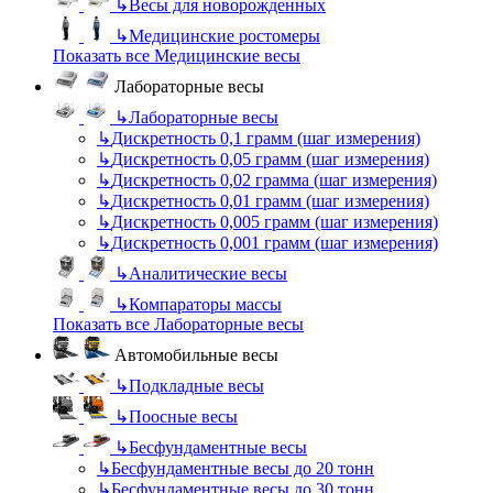
↳
Весы для новорожденных
↳
Медицинские ростомеры
Показать все Медицинские весы
Лабораторные весы
↳
Лабораторные весы
↳
Дискретность 0,1 грамм (шаг измерения)
↳
Дискретность 0,05 грамм (шаг измерения)
↳
Дискретность 0,02 грамма (шаг измерения)
↳
Дискретность 0,01 грамм (шаг измерения)
↳
Дискретность 0,005 грамм (шаг измерения)
↳
Дискретность 0,001 грамм (шаг измерения)
↳
Аналитические весы
↳
Компараторы массы
Показать все Лабораторные весы
Автомобильные весы
↳
Подкладные весы
↳
Поосные весы
↳
Бесфундаментные весы
↳
Бесфундаментные весы до 20 тонн
↳
Бесфундаментные весы до 30 тонн