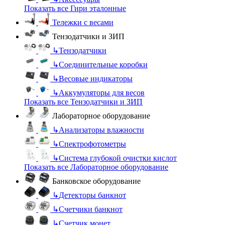
Показать все Гири эталонные
Тележки с весами
Тензодатчики и ЗИП
↳
Тензодатчики
↳
Соединительные коробки
↳
Весовые индикаторы
↳
Аккумуляторы для весов
Показать все Тензодатчики и ЗИП
Лабораторное оборудование
↳
Анализаторы влажности
↳
Спектрофотометры
↳
Система глубокой очистки кислот
Показать все Лабораторное оборудование
Банковское оборудование
↳
Детекторы банкнот
↳
Счетчики банкнот
↳
Счетчик монет