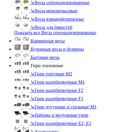
↳
Весы специализированные
↳
Весы монорельсовые
↳
Весы взрывобезопасные
↳
Весы для ёмкостей
Показать все Весы специализированные
Карманные весы
Кухонные весы и безмены
Бытовые весы
Гири эталонные
↳
Гири торговые М2
↳
Гири калибровочные М1
↳
Гири калибровочные F2
↳
Гири калибровочные F1
↳
Гири чугунные и стальные М1
↳
Наборы и модульные гири
↳
Гири калибровочные E2, Е1
↳
Аксессуары