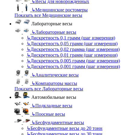
↳
Весы для новорожденных
↳
Медицинские ростомеры
Показать все Медицинские весы
Лабораторные весы
↳
Лабораторные весы
↳
Дискретность 0,1 грамм (шаг измерения)
↳
Дискретность 0,05 грамм (шаг измерения)
↳
Дискретность 0,02 грамма (шаг измерения)
↳
Дискретность 0,01 грамм (шаг измерения)
↳
Дискретность 0,005 грамм (шаг измерения)
↳
Дискретность 0,001 грамм (шаг измерения)
↳
Аналитические весы
↳
Компараторы массы
Показать все Лабораторные весы
Автомобильные весы
↳
Подкладные весы
↳
Поосные весы
↳
Бесфундаментные весы
↳
Бесфундаментные весы до 20 тонн
↳
Бесфундаментные весы до 30 тонн