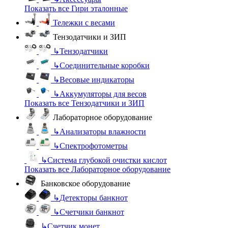
Показать все Гири эталонные
Тележки с весами
Тензодатчики и ЗИП
↳
Тензодатчики
↳
Соединительные коробки
↳
Весовые индикаторы
↳
Аккумуляторы для весов
Показать все Тензодатчики и ЗИП
Лабораторное оборудование
↳
Анализаторы влажности
↳
Спектрофотометры
↳
Система глубокой очистки кислот
Показать все Лабораторное оборудование
Банковское оборудование
↳
Детекторы банкнот
↳
Счетчики банкнот
↳
Счетчик монет