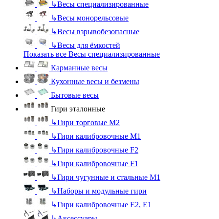
↳
Весы специализированные
↳
Весы монорельсовые
↳
Весы взрывобезопасные
↳
Весы для ёмкостей
Показать все Весы специализированные
Карманные весы
Кухонные весы и безмены
Бытовые весы
Гири эталонные
↳
Гири торговые М2
↳
Гири калибровочные М1
↳
Гири калибровочные F2
↳
Гири калибровочные F1
↳
Гири чугунные и стальные М1
↳
Наборы и модульные гири
↳
Гири калибровочные E2, Е1
↳
Аксессуары