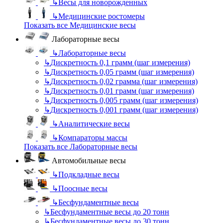
↳
Весы для новорожденных
↳
Медицинские ростомеры
Показать все Медицинские весы
Лабораторные весы
↳
Лабораторные весы
↳
Дискретность 0,1 грамм (шаг измерения)
↳
Дискретность 0,05 грамм (шаг измерения)
↳
Дискретность 0,02 грамма (шаг измерения)
↳
Дискретность 0,01 грамм (шаг измерения)
↳
Дискретность 0,005 грамм (шаг измерения)
↳
Дискретность 0,001 грамм (шаг измерения)
↳
Аналитические весы
↳
Компараторы массы
Показать все Лабораторные весы
Автомобильные весы
↳
Подкладные весы
↳
Поосные весы
↳
Бесфундаментные весы
↳
Бесфундаментные весы до 20 тонн
↳
Бесфундаментные весы до 30 тонн