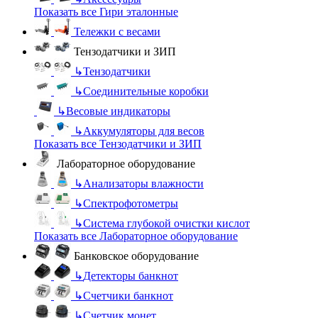
Показать все Гири эталонные
Тележки с весами
Тензодатчики и ЗИП
↳
Тензодатчики
↳
Соединительные коробки
↳
Весовые индикаторы
↳
Аккумуляторы для весов
Показать все Тензодатчики и ЗИП
Лабораторное оборудование
↳
Анализаторы влажности
↳
Спектрофотометры
↳
Система глубокой очистки кислот
Показать все Лабораторное оборудование
Банковское оборудование
↳
Детекторы банкнот
↳
Счетчики банкнот
↳
Счетчик монет