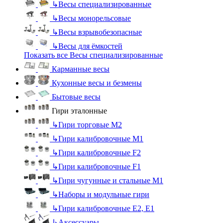
↳
Весы специализированные
↳
Весы монорельсовые
↳
Весы взрывобезопасные
↳
Весы для ёмкостей
Показать все Весы специализированные
Карманные весы
Кухонные весы и безмены
Бытовые весы
Гири эталонные
↳
Гири торговые М2
↳
Гири калибровочные М1
↳
Гири калибровочные F2
↳
Гири калибровочные F1
↳
Гири чугунные и стальные М1
↳
Наборы и модульные гири
↳
Гири калибровочные E2, Е1
↳
Аксессуары