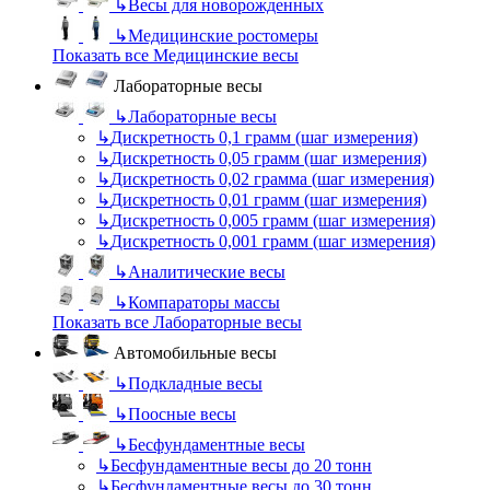
↳
Весы для новорожденных
↳
Медицинские ростомеры
Показать все Медицинские весы
Лабораторные весы
↳
Лабораторные весы
↳
Дискретность 0,1 грамм (шаг измерения)
↳
Дискретность 0,05 грамм (шаг измерения)
↳
Дискретность 0,02 грамма (шаг измерения)
↳
Дискретность 0,01 грамм (шаг измерения)
↳
Дискретность 0,005 грамм (шаг измерения)
↳
Дискретность 0,001 грамм (шаг измерения)
↳
Аналитические весы
↳
Компараторы массы
Показать все Лабораторные весы
Автомобильные весы
↳
Подкладные весы
↳
Поосные весы
↳
Бесфундаментные весы
↳
Бесфундаментные весы до 20 тонн
↳
Бесфундаментные весы до 30 тонн