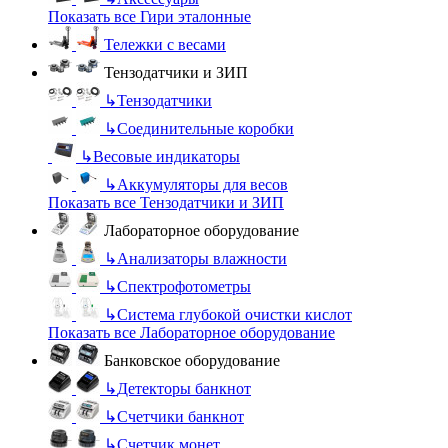
Показать все Гири эталонные
Тележки с весами
Тензодатчики и ЗИП
↳
Тензодатчики
↳
Соединительные коробки
↳
Весовые индикаторы
↳
Аккумуляторы для весов
Показать все Тензодатчики и ЗИП
Лабораторное оборудование
↳
Анализаторы влажности
↳
Спектрофотометры
↳
Система глубокой очистки кислот
Показать все Лабораторное оборудование
Банковское оборудование
↳
Детекторы банкнот
↳
Счетчики банкнот
↳
Счетчик монет