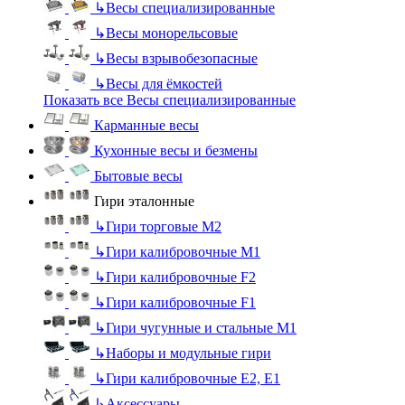
↳
Весы специализированные
↳
Весы монорельсовые
↳
Весы взрывобезопасные
↳
Весы для ёмкостей
Показать все Весы специализированные
Карманные весы
Кухонные весы и безмены
Бытовые весы
Гири эталонные
↳
Гири торговые М2
↳
Гири калибровочные М1
↳
Гири калибровочные F2
↳
Гири калибровочные F1
↳
Гири чугунные и стальные М1
↳
Наборы и модульные гири
↳
Гири калибровочные E2, Е1
↳
Аксессуары