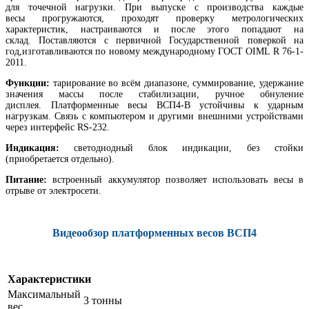
для точечной нагрузки. При выпуске с производства каждые
весы прогружаются, проходят проверку метрологических
характеристик, настраиваются и после этого попадают на
склад. Поставляются с первичной Государственной поверкой на
год,изготавливаются по новому международному ГОСТ OIML R 76-1-
2011.
Функции:
тарирование во всём диапазоне, суммирование, удержание
значения массы после стабилизации, ручное обнуление
дисплея. Платформенные весы ВСП4-В устойчивы к ударным
нагрузкам. Связь с компьютером и другими внешними устройствами
через интерфейс RS-232.
Индикация:
светодиодный блок индикации, без стойки
(приобретается отдельно).
Питание:
встроенный аккумулятор позволяет использовать весы в
отрыве от электросети.
Видеообзор платформенных весов ВСП4
Характеристики
Максимальный
3 тонны
вес