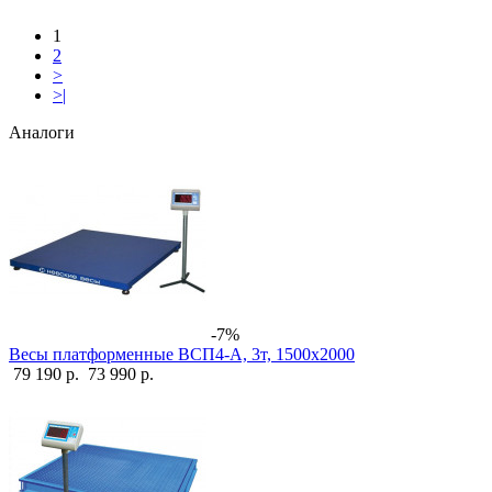
1
2
>
>|
Аналоги
-7%
Весы платформенные ВСП4-А, 3т, 1500х2000
79 190 р.
73 990 р.