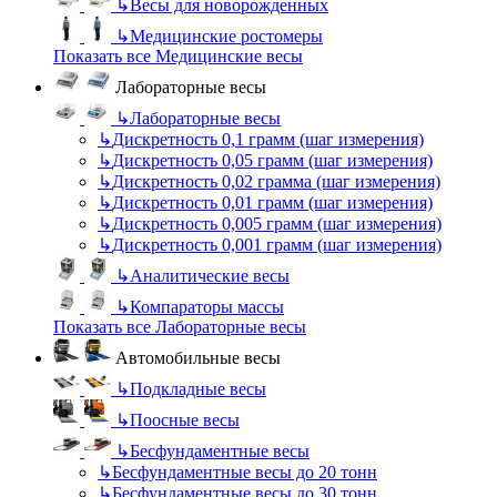
↳
Весы для новорожденных
↳
Медицинские ростомеры
Показать все Медицинские весы
Лабораторные весы
↳
Лабораторные весы
↳
Дискретность 0,1 грамм (шаг измерения)
↳
Дискретность 0,05 грамм (шаг измерения)
↳
Дискретность 0,02 грамма (шаг измерения)
↳
Дискретность 0,01 грамм (шаг измерения)
↳
Дискретность 0,005 грамм (шаг измерения)
↳
Дискретность 0,001 грамм (шаг измерения)
↳
Аналитические весы
↳
Компараторы массы
Показать все Лабораторные весы
Автомобильные весы
↳
Подкладные весы
↳
Поосные весы
↳
Бесфундаментные весы
↳
Бесфундаментные весы до 20 тонн
↳
Бесфундаментные весы до 30 тонн