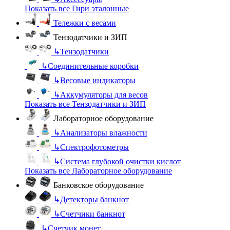
Показать все Гири эталонные
Тележки с весами
Тензодатчики и ЗИП
↳
Тензодатчики
↳
Соединительные коробки
↳
Весовые индикаторы
↳
Аккумуляторы для весов
Показать все Тензодатчики и ЗИП
Лабораторное оборудование
↳
Анализаторы влажности
↳
Спектрофотометры
↳
Система глубокой очистки кислот
Показать все Лабораторное оборудование
Банковское оборудование
↳
Детекторы банкнот
↳
Счетчики банкнот
↳
Счетчик монет