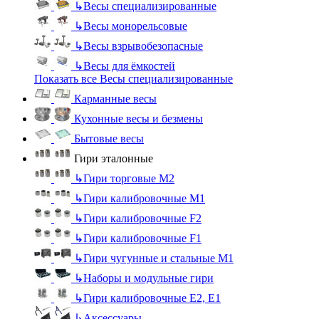
↳
Весы специализированные
↳
Весы монорельсовые
↳
Весы взрывобезопасные
↳
Весы для ёмкостей
Показать все Весы специализированные
Карманные весы
Кухонные весы и безмены
Бытовые весы
Гири эталонные
↳
Гири торговые М2
↳
Гири калибровочные М1
↳
Гири калибровочные F2
↳
Гири калибровочные F1
↳
Гири чугунные и стальные М1
↳
Наборы и модульные гири
↳
Гири калибровочные E2, Е1
↳
Аксессуары