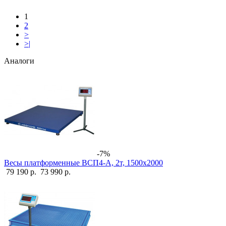
1
2
>
>|
Аналоги
-7%
Весы платформенные ВСП4-А, 2т, 1500х2000
79 190 р.
73 990 р.