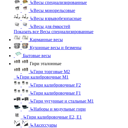
↳
Весы специализированные
↳
Весы монорельсовые
↳
Весы взрывобезопасные
↳
Весы для ёмкостей
Показать все Весы специализированные
Карманные весы
Кухонные весы и безмены
Бытовые весы
Гири эталонные
↳
Гири торговые М2
↳
Гири калибровочные М1
↳
Гири калибровочные F2
↳
Гири калибровочные F1
↳
Гири чугунные и стальные М1
↳
Наборы и модульные гири
↳
Гири калибровочные E2, Е1
↳
Аксессуары