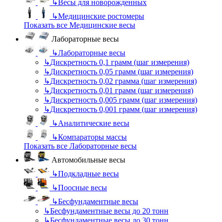
↳
Весы для новорожденных
↳
Медицинские ростомеры
Показать все Медицинские весы
Лабораторные весы
↳
Лабораторные весы
↳
Дискретность 0,1 грамм (шаг измерения)
↳
Дискретность 0,05 грамм (шаг измерения)
↳
Дискретность 0,02 грамма (шаг измерения)
↳
Дискретность 0,01 грамм (шаг измерения)
↳
Дискретность 0,005 грамм (шаг измерения)
↳
Дискретность 0,001 грамм (шаг измерения)
↳
Аналитические весы
↳
Компараторы массы
Показать все Лабораторные весы
Автомобильные весы
↳
Подкладные весы
↳
Поосные весы
↳
Бесфундаментные весы
↳
Бесфундаментные весы до 20 тонн
↳
Бесфундаментные весы до 30 тонн