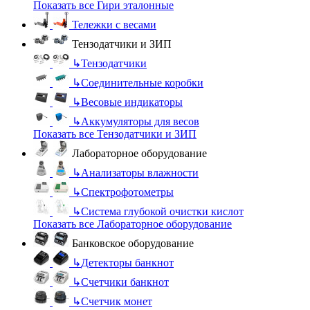
Показать все Гири эталонные
Тележки с весами
Тензодатчики и ЗИП
↳
Тензодатчики
↳
Соединительные коробки
↳
Весовые индикаторы
↳
Аккумуляторы для весов
Показать все Тензодатчики и ЗИП
Лабораторное оборудование
↳
Анализаторы влажности
↳
Спектрофотометры
↳
Система глубокой очистки кислот
Показать все Лабораторное оборудование
Банковское оборудование
↳
Детекторы банкнот
↳
Счетчики банкнот
↳
Счетчик монет