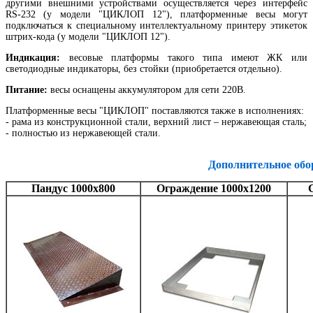
другими внешними устройствами осуществляется через интерфейс
RS-232 (у модели "ЦИКЛОП 12"), платформенные весы могут
подключаться к специальному интеллектуальному принтеру этикеток
штрих-кода (у модели "ЦИКЛОП 12").
Индикация:
весовые платформы такого типа имеют ЖК или
светодиодные индикаторы, без стойки (приобретается отдельно).
Питание:
весы оснащены аккумулятором для сети 220В.
Платформенные весы "ЦИКЛОП" поставляются также в исполнениях:
- рама из конструкционной стали, верхний лист – нержавеющая сталь;
- полностью из нержавеющей стали.
Дополнительное обо
Пандус 1000х800
Ограждение 1000х1200
С