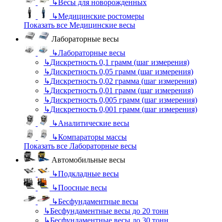
↳
Весы для новорожденных
↳
Медицинские ростомеры
Показать все Медицинские весы
Лабораторные весы
↳
Лабораторные весы
↳
Дискретность 0,1 грамм (шаг измерения)
↳
Дискретность 0,05 грамм (шаг измерения)
↳
Дискретность 0,02 грамма (шаг измерения)
↳
Дискретность 0,01 грамм (шаг измерения)
↳
Дискретность 0,005 грамм (шаг измерения)
↳
Дискретность 0,001 грамм (шаг измерения)
↳
Аналитические весы
↳
Компараторы массы
Показать все Лабораторные весы
Автомобильные весы
↳
Подкладные весы
↳
Поосные весы
↳
Бесфундаментные весы
↳
Бесфундаментные весы до 20 тонн
↳
Бесфундаментные весы до 30 тонн