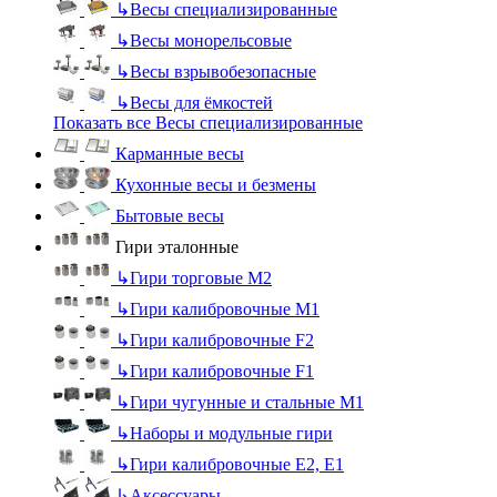
↳
Весы специализированные
↳
Весы монорельсовые
↳
Весы взрывобезопасные
↳
Весы для ёмкостей
Показать все Весы специализированные
Карманные весы
Кухонные весы и безмены
Бытовые весы
Гири эталонные
↳
Гири торговые М2
↳
Гири калибровочные М1
↳
Гири калибровочные F2
↳
Гири калибровочные F1
↳
Гири чугунные и стальные М1
↳
Наборы и модульные гири
↳
Гири калибровочные E2, Е1
↳
Аксессуары