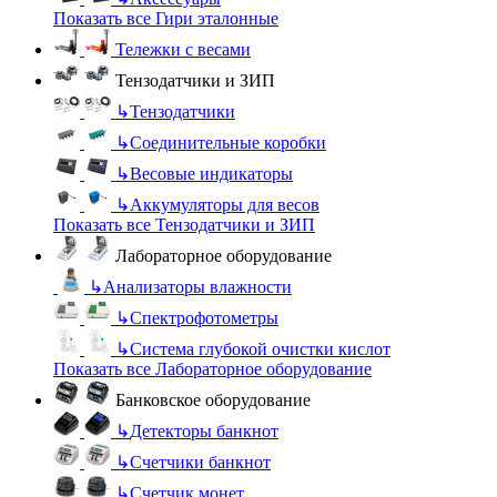
Показать все Гири эталонные
Тележки с весами
Тензодатчики и ЗИП
↳
Тензодатчики
↳
Соединительные коробки
↳
Весовые индикаторы
↳
Аккумуляторы для весов
Показать все Тензодатчики и ЗИП
Лабораторное оборудование
↳
Анализаторы влажности
↳
Спектрофотометры
↳
Система глубокой очистки кислот
Показать все Лабораторное оборудование
Банковское оборудование
↳
Детекторы банкнот
↳
Счетчики банкнот
↳
Счетчик монет