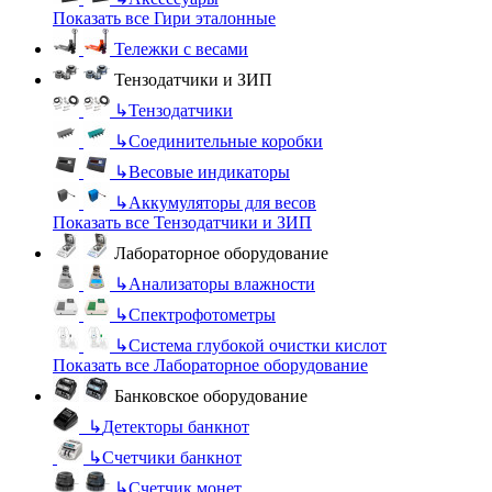
Показать все Гири эталонные
Тележки с весами
Тензодатчики и ЗИП
↳
Тензодатчики
↳
Соединительные коробки
↳
Весовые индикаторы
↳
Аккумуляторы для весов
Показать все Тензодатчики и ЗИП
Лабораторное оборудование
↳
Анализаторы влажности
↳
Спектрофотометры
↳
Система глубокой очистки кислот
Показать все Лабораторное оборудование
Банковское оборудование
↳
Детекторы банкнот
↳
Счетчики банкнот
↳
Счетчик монет