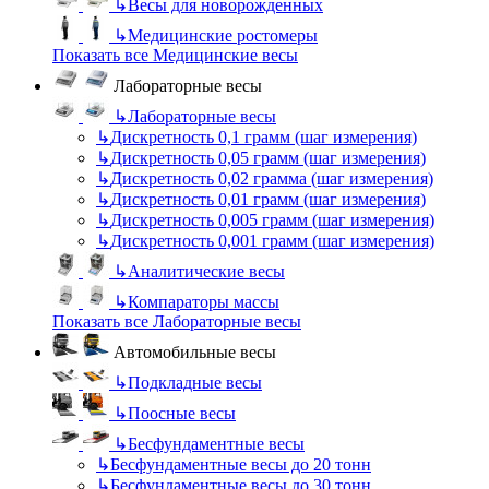
↳
Весы для новорожденных
↳
Медицинские ростомеры
Показать все Медицинские весы
Лабораторные весы
↳
Лабораторные весы
↳
Дискретность 0,1 грамм (шаг измерения)
↳
Дискретность 0,05 грамм (шаг измерения)
↳
Дискретность 0,02 грамма (шаг измерения)
↳
Дискретность 0,01 грамм (шаг измерения)
↳
Дискретность 0,005 грамм (шаг измерения)
↳
Дискретность 0,001 грамм (шаг измерения)
↳
Аналитические весы
↳
Компараторы массы
Показать все Лабораторные весы
Автомобильные весы
↳
Подкладные весы
↳
Поосные весы
↳
Бесфундаментные весы
↳
Бесфундаментные весы до 20 тонн
↳
Бесфундаментные весы до 30 тонн