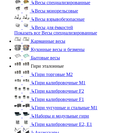
↳
Весы специализированные
↳
Весы монорельсовые
↳
Весы взрывобезопасные
↳
Весы для ёмкостей
Показать все Весы специализированные
Карманные весы
Кухонные весы и безмены
Бытовые весы
Гири эталонные
↳
Гири торговые М2
↳
Гири калибровочные М1
↳
Гири калибровочные F2
↳
Гири калибровочные F1
↳
Гири чугунные и стальные М1
↳
Наборы и модульные гири
↳
Гири калибровочные E2, Е1
↳
Аксессуары