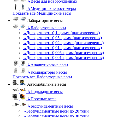
↳
Весы для новорожденных
↳
Медицинские ростомеры
Показать все Медицинские весы
Лабораторные весы
↳
Лабораторные весы
↳
Дискретность 0,1 грамм (шаг измерения)
↳
Дискретность 0,05 грамм (шаг измерения)
↳
Дискретность 0,02 грамма (шаг измерения)
↳
Дискретность 0,01 грамм (шаг измерения)
↳
Дискретность 0,005 грамм (шаг измерения)
↳
Дискретность 0,001 грамм (шаг измерения)
↳
Аналитические весы
↳
Компараторы массы
Показать все Лабораторные весы
Автомобильные весы
↳
Подкладные весы
↳
Поосные весы
↳
Бесфундаментные весы
↳
Бесфундаментные весы до 20 тонн
↳
Бесфундаментные весы до 30 тонн