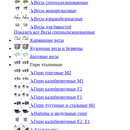
↳
Весы специализированные
↳
Весы монорельсовые
↳
Весы взрывобезопасные
↳
Весы для ёмкостей
Показать все Весы специализированные
Карманные весы
Кухонные весы и безмены
Бытовые весы
Гири эталонные
↳
Гири торговые М2
↳
Гири калибровочные М1
↳
Гири калибровочные F2
↳
Гири калибровочные F1
↳
Гири чугунные и стальные М1
↳
Наборы и модульные гири
↳
Гири калибровочные E2, Е1
↳
Аксессуары