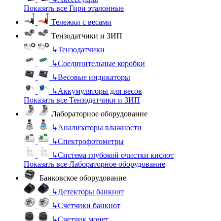
Показать все Гири эталонные
Тележки с весами
Тензодатчики и ЗИП
↳
Тензодатчики
↳
Соединительные коробки
↳
Весовые индикаторы
↳
Аккумуляторы для весов
Показать все Тензодатчики и ЗИП
Лабораторное оборудование
↳
Анализаторы влажности
↳
Спектрофотометры
↳
Система глубокой очистки кислот
Показать все Лабораторное оборудование
Банковское оборудование
↳
Детекторы банкнот
↳
Счетчики банкнот
↳
Счетчик монет