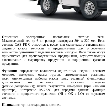
Описание:
электронные настольные счетные весы.
Максимальный вес до 6 кг, размер платформы 304 х 220 мм. Весы
счетные CAS PR-C относятся к весам для статического взвешивания
среднего класса точности и предназначены для определения
количества однотипных изделий весовым методом. Весы также могут
применяться для производственных предприятий, осуществляющих
взвешивание и маркировку продукции, и порционной фасовки
продукции.
Функции:
определение количества однотипных изделий весовым
методом; измерение массы грузов; автоматическая установка
нуля; многократная выборка массы тары; развитый функционал
дозирования по верхнему и нижнему пределам
(режим дозирования); печать результатов измерения (при наличии
принтера); интерфейс RS-232C для передачи данных; функция
счетного и процентного сравнения (HI / OK / LO) со звуковым
сигналом.
Индикация:
три светодиодных дисплея.