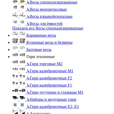
↳
Весы специализированные
↳
Весы монорельсовые
↳
Весы взрывобезопасные
↳
Весы для ёмкостей
Показать все Весы специализированные
Карманные весы
Кухонные весы и безмены
Бытовые весы
Гири эталонные
↳
Гири торговые М2
↳
Гири калибровочные М1
↳
Гири калибровочные F2
↳
Гири калибровочные F1
↳
Гири чугунные и стальные М1
↳
Наборы и модульные гири
↳
Гири калибровочные E2, Е1
↳
Аксессуары