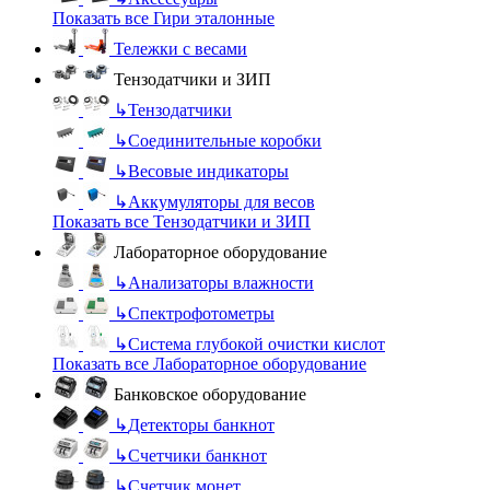
Показать все Гири эталонные
Тележки с весами
Тензодатчики и ЗИП
↳
Тензодатчики
↳
Соединительные коробки
↳
Весовые индикаторы
↳
Аккумуляторы для весов
Показать все Тензодатчики и ЗИП
Лабораторное оборудование
↳
Анализаторы влажности
↳
Спектрофотометры
↳
Система глубокой очистки кислот
Показать все Лабораторное оборудование
Банковское оборудование
↳
Детекторы банкнот
↳
Счетчики банкнот
↳
Счетчик монет