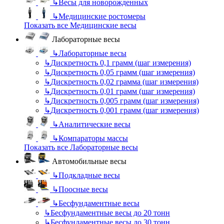
↳
Весы для новорожденных
↳
Медицинские ростомеры
Показать все Медицинские весы
Лабораторные весы
↳
Лабораторные весы
↳
Дискретность 0,1 грамм (шаг измерения)
↳
Дискретность 0,05 грамм (шаг измерения)
↳
Дискретность 0,02 грамма (шаг измерения)
↳
Дискретность 0,01 грамм (шаг измерения)
↳
Дискретность 0,005 грамм (шаг измерения)
↳
Дискретность 0,001 грамм (шаг измерения)
↳
Аналитические весы
↳
Компараторы массы
Показать все Лабораторные весы
Автомобильные весы
↳
Подкладные весы
↳
Поосные весы
↳
Бесфундаментные весы
↳
Бесфундаментные весы до 20 тонн
↳
Бесфундаментные весы до 30 тонн