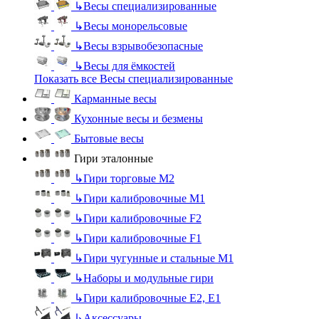
↳
Весы специализированные
↳
Весы монорельсовые
↳
Весы взрывобезопасные
↳
Весы для ёмкостей
Показать все Весы специализированные
Карманные весы
Кухонные весы и безмены
Бытовые весы
Гири эталонные
↳
Гири торговые М2
↳
Гири калибровочные М1
↳
Гири калибровочные F2
↳
Гири калибровочные F1
↳
Гири чугунные и стальные М1
↳
Наборы и модульные гири
↳
Гири калибровочные E2, Е1
↳
Аксессуары