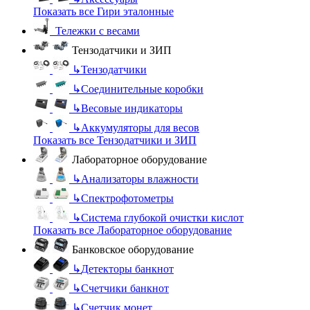
Показать все Гири эталонные
Тележки с весами
Тензодатчики и ЗИП
↳
Тензодатчики
↳
Соединительные коробки
↳
Весовые индикаторы
↳
Аккумуляторы для весов
Показать все Тензодатчики и ЗИП
Лабораторное оборудование
↳
Анализаторы влажности
↳
Спектрофотометры
↳
Система глубокой очистки кислот
Показать все Лабораторное оборудование
Банковское оборудование
↳
Детекторы банкнот
↳
Счетчики банкнот
↳
Счетчик монет