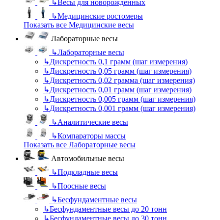
↳
Весы для новорожденных
↳
Медицинские ростомеры
Показать все Медицинские весы
Лабораторные весы
↳
Лабораторные весы
↳
Дискретность 0,1 грамм (шаг измерения)
↳
Дискретность 0,05 грамм (шаг измерения)
↳
Дискретность 0,02 грамма (шаг измерения)
↳
Дискретность 0,01 грамм (шаг измерения)
↳
Дискретность 0,005 грамм (шаг измерения)
↳
Дискретность 0,001 грамм (шаг измерения)
↳
Аналитические весы
↳
Компараторы массы
Показать все Лабораторные весы
Автомобильные весы
↳
Подкладные весы
↳
Поосные весы
↳
Бесфундаментные весы
↳
Бесфундаментные весы до 20 тонн
↳
Бесфундаментные весы до 30 тонн