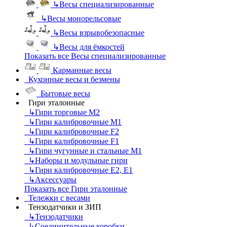
↳
Весы специализированные
↳
Весы монорельсовые
↳
Весы взрывобезопасные
↳
Весы для ёмкостей
Показать все Весы специализированные
Карманные весы
Кухонные весы и безмены
Бытовые весы
Гири эталонные
↳
Гири торговые М2
↳
Гири калибровочные М1
↳
Гири калибровочные F2
↳
Гири калибровочные F1
↳
Гири чугунные и стальные М1
↳
Наборы и модульные гири
↳
Гири калибровочные E2, Е1
↳
Аксессуары
Показать все Гири эталонные
Тележки с весами
Тензодатчики и ЗИП
↳
Тензодатчики
↳
Соединительные коробки