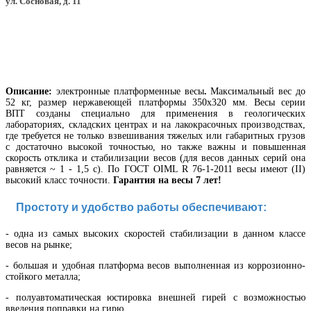
ул. Сосновая, д. 11
Описание:
электронные платформенные весы
.
Максимальный вес до
52 кг, размер нержавеющей платформы 350х320 мм. Весы серии
ВПТ созданы специально для применения в геологических
лабораториях, складских центрах и на лакокрасочных производствах,
где требуется не только взвешивания тяжелых или габаритных грузов
с достаточно высокой точностью, но также важны и повышенная
скорость отклика и стабилизации весов (для весов данных серий она
равняется ~ 1 - 1,5 с). По ГОСТ OIML R 76-1-2011 весы имеют (II)
высокий класс точности.
Гарантия на весы 7 лет!
Простоту и удобство работы обеспечивают:
- одна из самых высоких скоростей стабилизации в данном классе
весов на рынке;
- большая и удобная платформа весов выполненная из коррозионно-
стойкого металла;
- полуавтоматическая юстировка внешней гирей с возможностью
введения поправки на гирю