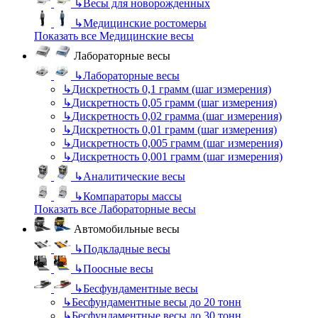
↳
Весы для новорожденных
↳
Медицинские ростомеры
Показать все Медицинские весы
Лабораторные весы
↳
Лабораторные весы
↳
Дискретность 0,1 грамм (шаг измерения)
↳
Дискретность 0,05 грамм (шаг измерения)
↳
Дискретность 0,02 грамма (шаг измерения)
↳
Дискретность 0,01 грамм (шаг измерения)
↳
Дискретность 0,005 грамм (шаг измерения)
↳
Дискретность 0,001 грамм (шаг измерения)
↳
Аналитические весы
↳
Компараторы массы
Показать все Лабораторные весы
Автомобильные весы
↳
Подкладные весы
↳
Поосные весы
↳
Бесфундаментные весы
↳
Бесфундаментные весы до 20 тонн
↳
Бесфундаментные весы до 30 тонн