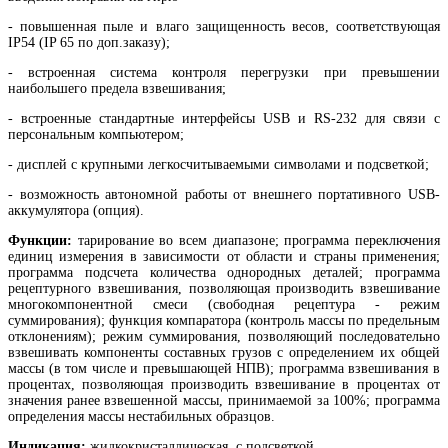
- повышенная пыле и влаго защищенность весов, соответствующая
IP54 (IP 65 по доп.заказу);
- в
строенная система контроля перегрузки при превышении
наибольшего предела взвешивания;
- встроенные стандартные интерфейсы USB и RS-232 для связи с
персональным компьютером;
- дисплей с крупными легкосчитываемыми символами и подсветкой;
- возможность автономной работы от внешнего портативного USB-
аккумулятора (опция).
Функции:
тарирование во всем диапазоне; программа переключения
единиц измерения в зависимости от области и страны применения;
программа подсчета количества однородных деталей; программа
рецептурного взвешивания, позволяющая производить взвешивание
многокомпонентной смеси (свободная рецептура - режим
суммирования); функция компаратора (контроль массы по предельным
отклонениям); режим суммирования, позволяющий последовательно
взвешивать компоненты составных грузов с определением их общей
массы (в том числе и превышающей НПВ); программа взвешивания в
процентах, позволяющая производить взвешивание в процентах от
значения ранее взвешенной массы, принимаемой за 100%; программа
определения массы нестабильных образцов.
Индикация:
жидкокристаллическая, с подсветкой.