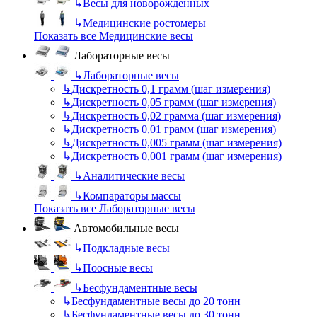
↳
Весы для новорожденных
↳
Медицинские ростомеры
Показать все Медицинские весы
Лабораторные весы
↳
Лабораторные весы
↳
Дискретность 0,1 грамм (шаг измерения)
↳
Дискретность 0,05 грамм (шаг измерения)
↳
Дискретность 0,02 грамма (шаг измерения)
↳
Дискретность 0,01 грамм (шаг измерения)
↳
Дискретность 0,005 грамм (шаг измерения)
↳
Дискретность 0,001 грамм (шаг измерения)
↳
Аналитические весы
↳
Компараторы массы
Показать все Лабораторные весы
Автомобильные весы
↳
Подкладные весы
↳
Поосные весы
↳
Бесфундаментные весы
↳
Бесфундаментные весы до 20 тонн
↳
Бесфундаментные весы до 30 тонн