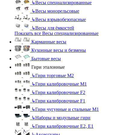
↳
Весы специализированные
↳
Весы монорельсовые
↳
Весы взрывобезопасные
↳
Весы для ёмкостей
Показать все Весы специализированные
Карманные весы
Кухонные весы и безмены
Бытовые весы
Гири эталонные
↳
Гири торговые М2
↳
Гири калибровочные М1
↳
Гири калибровочные F2
↳
Гири калибровочные F1
↳
Гири чугунные и стальные М1
↳
Наборы и модульные гири
↳
Гири калибровочные E2, Е1
↳
Аксессуары