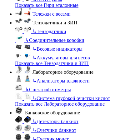
Показать все Гири эталонные
Тележки с весами
Тензодатчики и ЗИП
↳
Тензодатчики
↳
Соединительные коробки
↳
Весовые индикаторы
↳
Аккумуляторы для весов
Показать все Тензодатчики и ЗИП
Лабораторное оборудование
↳
Анализаторы влажности
↳
Спектрофотометры
↳
Система глубокой очистки кислот
Показать все Лабораторное оборудование
Банковское оборудование
↳
Детекторы банкнот
↳
Счетчики банкнот
↳
Счетчик монет