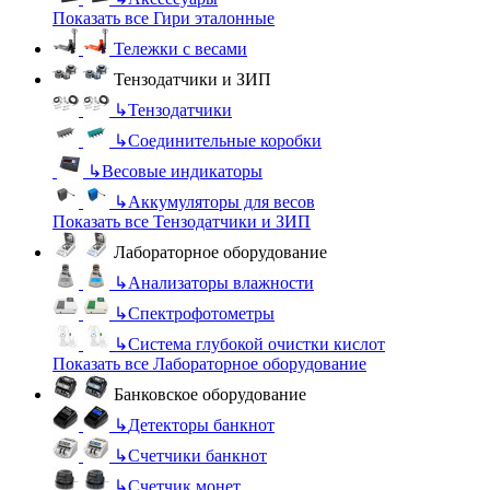
Показать все Гири эталонные
Тележки с весами
Тензодатчики и ЗИП
↳
Тензодатчики
↳
Соединительные коробки
↳
Весовые индикаторы
↳
Аккумуляторы для весов
Показать все Тензодатчики и ЗИП
Лабораторное оборудование
↳
Анализаторы влажности
↳
Спектрофотометры
↳
Система глубокой очистки кислот
Показать все Лабораторное оборудование
Банковское оборудование
↳
Детекторы банкнот
↳
Счетчики банкнот
↳
Счетчик монет