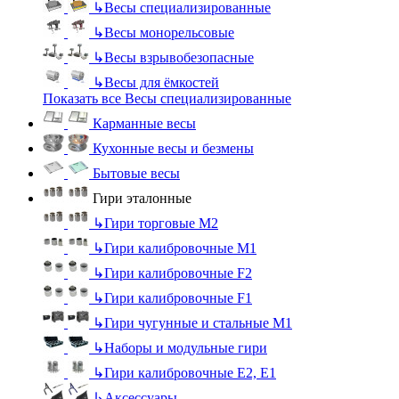
↳
Весы специализированные
↳
Весы монорельсовые
↳
Весы взрывобезопасные
↳
Весы для ёмкостей
Показать все Весы специализированные
Карманные весы
Кухонные весы и безмены
Бытовые весы
Гири эталонные
↳
Гири торговые М2
↳
Гири калибровочные М1
↳
Гири калибровочные F2
↳
Гири калибровочные F1
↳
Гири чугунные и стальные М1
↳
Наборы и модульные гири
↳
Гири калибровочные E2, Е1
↳
Аксессуары