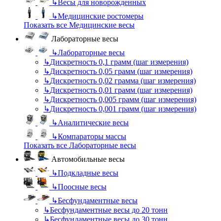
↳
Весы для новорожденных
↳
Медицинские ростомеры
Показать все Медицинские весы
Лабораторные весы
↳
Лабораторные весы
↳
Дискретность 0,1 грамм (шаг измерения)
↳
Дискретность 0,05 грамм (шаг измерения)
↳
Дискретность 0,02 грамма (шаг измерения)
↳
Дискретность 0,01 грамм (шаг измерения)
↳
Дискретность 0,005 грамм (шаг измерения)
↳
Дискретность 0,001 грамм (шаг измерения)
↳
Аналитические весы
↳
Компараторы массы
Показать все Лабораторные весы
Автомобильные весы
↳
Подкладные весы
↳
Поосные весы
↳
Бесфундаментные весы
↳
Бесфундаментные весы до 20 тонн
↳
Бесфундаментные весы до 30 тонн