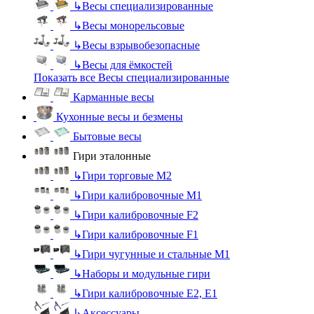
↳
Весы специализированные
↳
Весы монорельсовые
↳
Весы взрывобезопасные
↳
Весы для ёмкостей
Показать все Весы специализированные
Карманные весы
Кухонные весы и безмены
Бытовые весы
Гири эталонные
↳
Гири торговые М2
↳
Гири калибровочные М1
↳
Гири калибровочные F2
↳
Гири калибровочные F1
↳
Гири чугунные и стальные М1
↳
Наборы и модульные гири
↳
Гири калибровочные E2, Е1
↳
Аксессуары