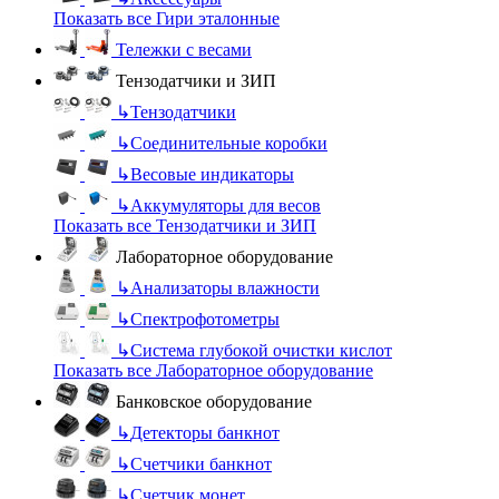
Показать все Гири эталонные
Тележки с весами
Тензодатчики и ЗИП
↳
Тензодатчики
↳
Соединительные коробки
↳
Весовые индикаторы
↳
Аккумуляторы для весов
Показать все Тензодатчики и ЗИП
Лабораторное оборудование
↳
Анализаторы влажности
↳
Спектрофотометры
↳
Система глубокой очистки кислот
Показать все Лабораторное оборудование
Банковское оборудование
↳
Детекторы банкнот
↳
Счетчики банкнот
↳
Счетчик монет