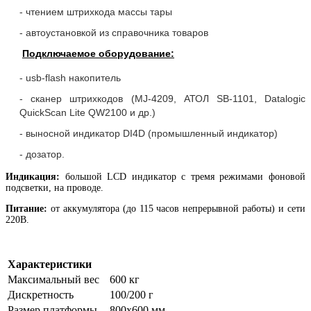
- чтением штрихкода массы тары
- автоустановкой из справочника товаров
Подключаемое оборудование:
- usb-flash накопитель
- сканер штрихкодов (MJ-4209, АТОЛ SB-1101, Datalogic
QuickScan Lite QW2100 и др.)
- выносной индикатор DI4D (промышленный индикатор)
- дозатор.
Индикация:
большой LCD индикатор с тремя режимами фоновой
подсветки, на проводе.
Питание:
от аккумулятора (до 115 часов непрерывной работы) и сети
220В.
Характеристики
Максимальный вес
600 кг
Дискретность
100/200 г
Размер платформы
800х600 мм