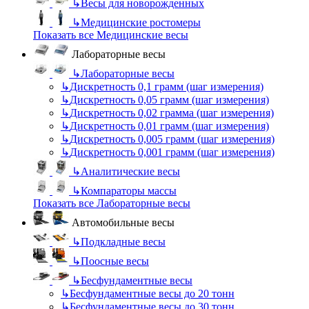
↳
Весы для новорожденных
↳
Медицинские ростомеры
Показать все Медицинские весы
Лабораторные весы
↳
Лабораторные весы
↳
Дискретность 0,1 грамм (шаг измерения)
↳
Дискретность 0,05 грамм (шаг измерения)
↳
Дискретность 0,02 грамма (шаг измерения)
↳
Дискретность 0,01 грамм (шаг измерения)
↳
Дискретность 0,005 грамм (шаг измерения)
↳
Дискретность 0,001 грамм (шаг измерения)
↳
Аналитические весы
↳
Компараторы массы
Показать все Лабораторные весы
Автомобильные весы
↳
Подкладные весы
↳
Поосные весы
↳
Бесфундаментные весы
↳
Бесфундаментные весы до 20 тонн
↳
Бесфундаментные весы до 30 тонн