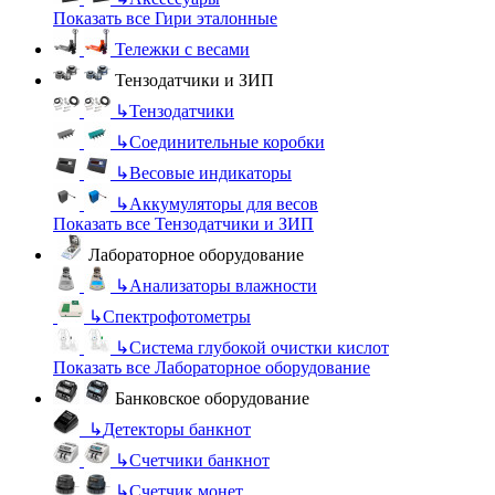
Показать все Гири эталонные
Тележки с весами
Тензодатчики и ЗИП
↳
Тензодатчики
↳
Соединительные коробки
↳
Весовые индикаторы
↳
Аккумуляторы для весов
Показать все Тензодатчики и ЗИП
Лабораторное оборудование
↳
Анализаторы влажности
↳
Спектрофотометры
↳
Система глубокой очистки кислот
Показать все Лабораторное оборудование
Банковское оборудование
↳
Детекторы банкнот
↳
Счетчики банкнот
↳
Счетчик монет