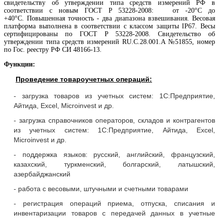
свидетельству об утверждении типа средств измерений РФ в
соответствии с новым ГОСТ P 53228-2008: от -20°С до
+40°С. Повышенная точность - два диапазона взвешивания. Весовая
платформа выполнена в соответствии с классом защиты IP67. Весы
сертифицированы по ГОСТ P 53228-2008. Свидетельство об
утверждении типа средств измерений RU.C.28.001.A №51855, номер
по Гос. реестру РФ СИ 48166-13.
Функции:
Проведение товароучетных операций:
- загрузка товаров из учетных систем: 1С:Предприятие,
Айтида, Excel, Microinvest и др.
- загрузка справочников операторов, складов и контрагентов
из учетных систем: 1С:Предприятие, Айтида, Excel,
Microinvest и др.
- поддержка языков: русский, английский, французский,
казахский, туркменский, болгарский, латышский,
азербайджанский
- работа с весовыми, штучными и счетными товарами
- регистрация операций приема, отпуска, списания и
инвентаризации товаров с передачей данных в учетные