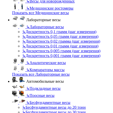
↳
Весы для новорожденных
↳
Медицинские ростомеры
Показать все Медицинские весы
Лабораторные весы
↳
Лабораторные весы
↳
Дискретность 0,1 грамм (шаг измерения)
↳
Дискретность 0,05 грамм (шаг измерения)
↳
Дискретность 0,02 грамма (шаг измерения)
↳
Дискретность 0,01 грамм (шаг измерения)
↳
Дискретность 0,005 грамм (шаг измерения)
↳
Дискретность 0,001 грамм (шаг измерения)
↳
Аналитические весы
↳
Компараторы массы
Показать все Лабораторные весы
Автомобильные весы
↳
Подкладные весы
↳
Поосные весы
↳
Бесфундаментные весы
↳
Бесфундаментные весы до 20 тонн
↳
Бесфундаментные весы до 30 тонн