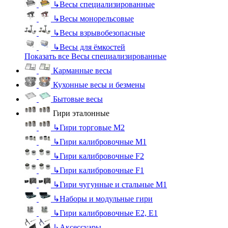
↳
Весы специализированные
↳
Весы монорельсовые
↳
Весы взрывобезопасные
↳
Весы для ёмкостей
Показать все Весы специализированные
Карманные весы
Кухонные весы и безмены
Бытовые весы
Гири эталонные
↳
Гири торговые М2
↳
Гири калибровочные М1
↳
Гири калибровочные F2
↳
Гири калибровочные F1
↳
Гири чугунные и стальные М1
↳
Наборы и модульные гири
↳
Гири калибровочные E2, Е1
↳
Аксессуары